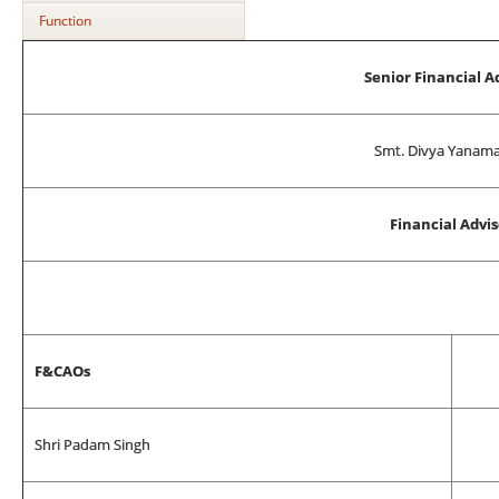
Function
Senior Financial A
Smt. Divya Yanam
Financial Advis
F&CAOs
Shri Padam Singh