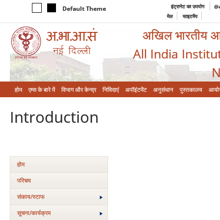
इंट्रानेट का उपयोग
@a
Default Theme
मेल
साइटमैप
अखिल भारतीय आयुर
All India Instit
N
होम
एम्‍स के बारे में
विभाग और केन्‍द्र
निविदाएं
अपॉइंटमेंट
अनुसंधान
पुस्तकालय
आयो
Introduction
होम
परिचय
संकाय/स्‍टाफ
सूचना/कार्यक्रम