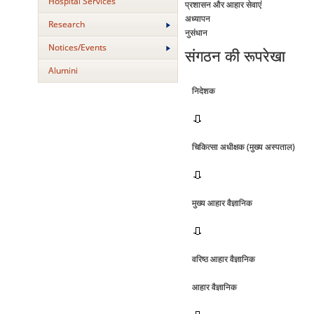
Hospital Services
प्रशासन और आहार सेवाएं
अध्‍यापन
Research
नुसंधान
Notices/Events
संगठन की रूपरेखा
Alumini
निदेशक
चिकित्‍सा अधीक्षक (मुख्‍य अस्‍पताल)
मुख्‍य आहार वैज्ञानिक
वरिष्‍ठ आहार वैज्ञानिक
आहार वैज्ञानिक