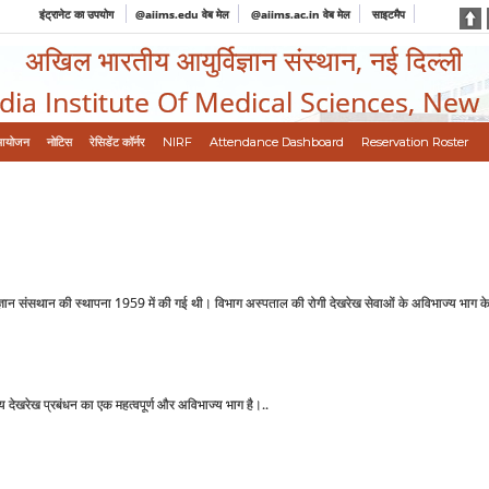
इंट्रानेट का उपयोग
@aiims.edu वेब मेल
@aiims.ac.in वेब मेल
साइटमैप
अखिल भारतीय आयुर्विज्ञान संस्थान, नई दिल्ली
ndia Institute Of Medical Sciences, New
आयोजन
नोटिस
रेसिडेंट कॉर्नर
NIRF
Attendance Dashboard
Reservation Roster
संसथान की स्‍थापना 1959 में की गई थी। विभाग अस्‍पताल की रोगी देखरेख सेवाओं के अविभाज्‍य भाग के रूप में
‍य देखरेख प्रबंधन का एक महत्‍वपूर्ण और अविभाज्‍य भाग है।..