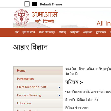
Default Theme
All I
होम
एम्‍स के बारे में
विभाग और केन्‍द्र
निविदाएं
अपॉइंटमेंट
अनुसंधान
पुस्तकालय
आहार विज्ञान
आहर विज्ञान विभाग, अखिल भारतीय आयुविज्ञान 
Home
वैज्ञानिक हैं।
Introduction
परिचय :-
Chief Dietician / Staff
भोजन निवारणात्‍मक और उपचारात्‍मक स्‍वास्‍थ्
Courses/Training
विभाग निम्‍नलिखित में संलग्‍न है।
Education
चिकित्‍सा पोषण उपचार