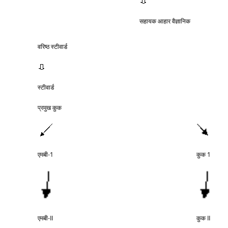
सहायक आहार वैज्ञानिक
वरिष्‍ठ स्‍टीवार्ड
स्‍टीवार्ड
प्रमुख कुक
एमबी-1
कुक 1
एमबी-II
कुक II