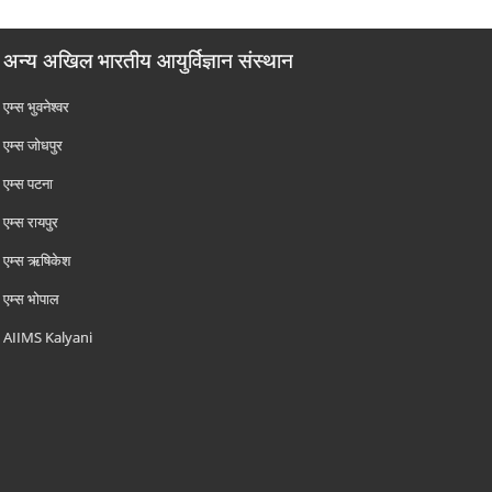
अन्य अखिल भारतीय आयुर्विज्ञान संस्थान
एम्‍स भुवनेश्वर
एम्‍स जोधपुर
एम्‍स पटना
एम्‍स रायपुर
एम्‍स ऋषिकेश
एम्‍स भोपाल
AIIMS Kalyani