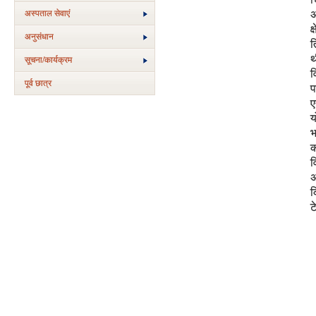
अस्‍पताल सेवाएं
अ
क
अनुसंधान
त
थ
सूचना/कार्यक्रम
व
पूर्व छात्र
प
ए
य
भ
क
व
अ
क
ट