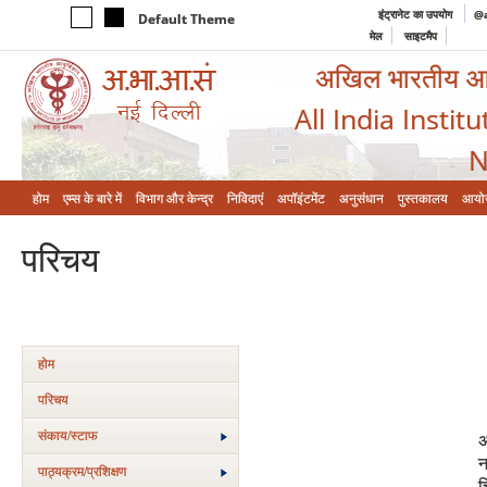
इंट्रानेट का उपयोग
@a
Default Theme
मेल
साइटमैप
अखिल भारतीय आयुर
All India Instit
N
होम
एम्‍स के बारे में
विभाग और केन्‍द्र
निविदाएं
अपॉइंटमेंट
अनुसंधान
पुस्तकालय
आयो
परिचय
होम
परिचय
संकाय/स्‍टाफ
अ
न
पाठ्यक्रम/प्रशिक्षण
च