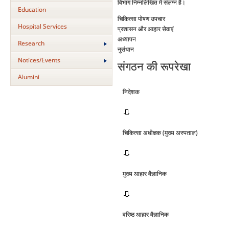
विभाग निम्‍नलिखित में संलग्‍न है।
Education
चिकित्‍सा पोषण उपचार
Hospital Services
प्रशासन और आहार सेवाएं
अध्‍यापन
Research
नुसंधान
Notices/Events
संगठन की रूपरेखा
Alumini
निदेशक
चिकित्‍सा अधीक्षक (मुख्‍य अस्‍पताल)
मुख्‍य आहार वैज्ञानिक
वरिष्‍ठ आहार वैज्ञानिक