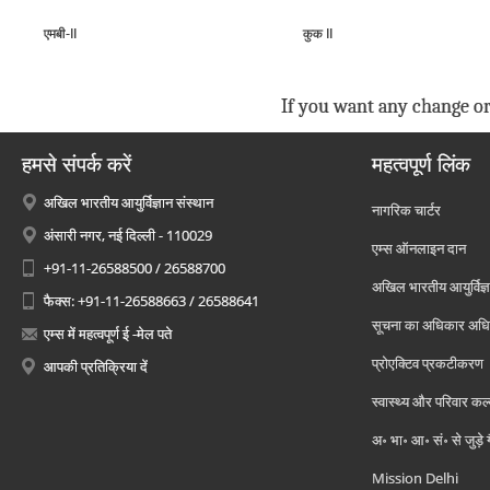
एमबी-II
कुक II
If you want any change or
हमसे संपर्क करें
महत्वपूर्ण लिंक
अखिल भारतीय आयुर्विज्ञान संस्थान
नागरिक चार्टर
अंसारी नगर, नई दिल्ली - 110029
एम्स ऑनलाइन दान
+91-11-26588500 / 26588700
अखिल भारतीय आयुर्विज्ञ
फैक्स: +91-11-26588663 / 26588641
सूचना का अधिकार अध
एम्स में महत्वपूर्ण ई -मेल पते
प्रोएक्टिव प्रकटीकरण
आपकी प्रतिक्रिया दें
स्वास्थ्य और परिवार कल
अ॰ भा॰ आ॰ सं॰ से जुड़े
Mission Delhi