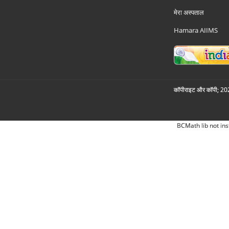
मेरा अस्पताल
Hamara AIIMS
कॉपीराइट और कॉपी; 2026
BCMath lib not ins