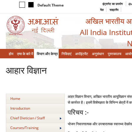
इंट्रानेट का उपयोग
@a
Default Theme
मेल
साइटमैप
अखिल भारतीय आयुर
All India Instit
N
होम
एम्‍स के बारे में
विभाग और केन्‍द्र
निविदाएं
अपॉइंटमेंट
अनुसंधान
पुस्तकालय
आयो
आहार विज्ञान
आहर विज्ञान विभाग, अखिल भारतीय आयुविज्ञान संसथा
Home
से कार्यरत है। इसमें विशेषज्ञता के विभिन्‍न क्षेत्रों मे
Introduction
परिचय :-
Chief Dietician / Staff
भोजन निवारणात्‍मक और उपचारात्‍मक स्‍वास्‍थ्‍य देखरे
Courses/Training