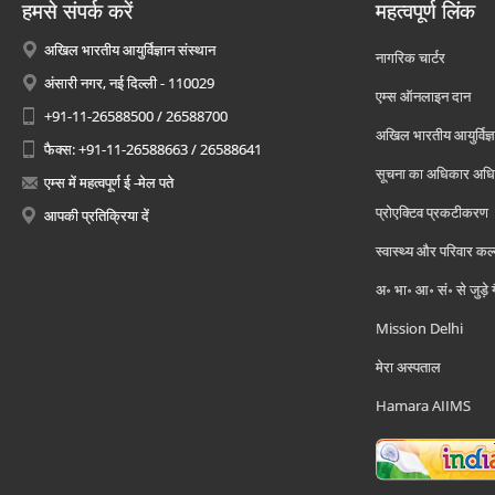
हमसे संपर्क करें
महत्वपूर्ण लिंक
अखिल भारतीय आयुर्विज्ञान संस्थान
नागरिक चार्टर
अंसारी नगर, नई दिल्ली - 110029
एम्स ऑनलाइन दान
+91-11-26588500 / 26588700
अखिल भारतीय आयुर्विज्ञ
फैक्स: +91-11-26588663 / 26588641
सूचना का अधिकार अध
एम्स में महत्वपूर्ण ई -मेल पते
प्रोएक्टिव प्रकटीकरण
आपकी प्रतिक्रिया दें
स्वास्थ्य और परिवार कल
अ॰ भा॰ आ॰ सं॰ से जुड़े
Mission Delhi
मेरा अस्पताल
Hamara AIIMS