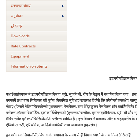
अस्‍पताल सेवाएं
अनुसंधान
पूर्व छात्र
Downloads
Rate Contracts
Equipment
Information on Stents
हृदयरोगविज्ञान विभ
एआईआईएमएस में हृदयरोगविज्ञान विभाग, प्रो. सुजॉय बी. रॉय के नेतृत्व में स्थापित किया गया। इ
वयस्कों तथा बाल चिकित्सा की पूर्णत: विकसित सुविधाएं उपलब्ध हैं जैसे कि कोरोनरी हस्तक्षेप, वॉल
सेवाएं (जिसमें रेडियोफ्रिक्वेन्सी पृथक्करण, पेसमेकर, बाय-वेंट्रिकुलर पेसमेकर और कार्डिर्योवर्
परीक्षण, होल्टर रिकॉर्डिंग, इकोकार्डियोग्राफी (ट्रान्सथोरासीक, ट्रान्सइसोफिगल, थ्री-डी और भ्र
मैपिंग समेत इलेक्ट्रोफिसियोलॉजी परीक्षण शामिल हैं। इस विभाग ने वातज्वर और वात हृदयरोग के क्ष
एंजियोप्लास्टी, एरिथमिया, कार्डियोमायोपैथी तथा जन्मजात हृदयरोग।
हृदयरोग (कार्डियोलॉजी) विभाग की स्थापना के समय से ही विभागाध्यक्षों के नाम निम्नलिखित हैं: