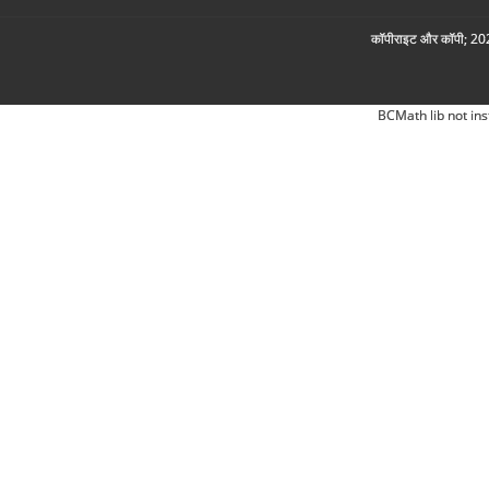
कॉपीराइट और कॉपी; 2026
BCMath lib not ins