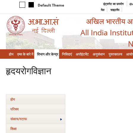
इंट्रानेट का उपयोग
@a
Default Theme
मेल
साइटमैप
अखिल भारतीय आयुर
All India Instit
N
होम
एम्‍स के बारे में
विभाग और केन्‍द्र
निविदाएं
अपॉइंटमेंट
अनुसंधान
पुस्तकालय
आयो
हृदयरोगविज्ञान
होम
परिचय
संकाय/स्‍टाफ
शिक्षा