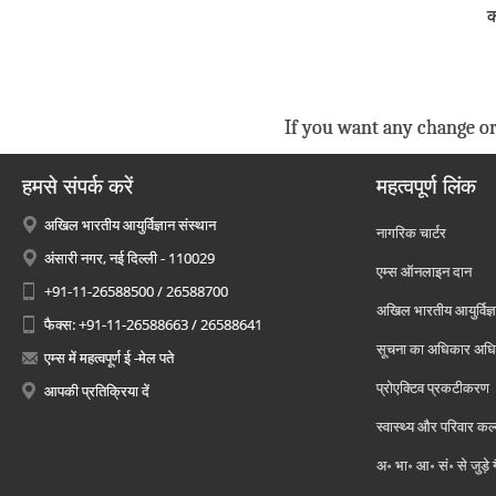
क
If you want any change or
हमसे संपर्क करें
महत्वपूर्ण लिंक
अखिल भारतीय आयुर्विज्ञान संस्थान
नागरिक चार्टर
अंसारी नगर, नई दिल्ली - 110029
एम्स ऑनलाइन दान
+91-11-26588500 / 26588700
अखिल भारतीय आयुर्विज्ञ
फैक्स: +91-11-26588663 / 26588641
सूचना का अधिकार अध
एम्स में महत्वपूर्ण ई -मेल पते
प्रोएक्टिव प्रकटीकरण
आपकी प्रतिक्रिया दें
स्वास्थ्य और परिवार कल
अ॰ भा॰ आ॰ सं॰ से जुड़े