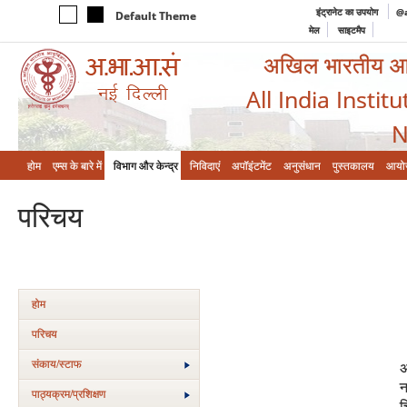
इंट्रानेट का उपयोग
@a
Default Theme
मेल
साइटमैप
अखिल भारतीय आयुर
All India Instit
N
होम
एम्‍स के बारे में
विभाग और केन्‍द्र
निविदाएं
अपॉइंटमेंट
अनुसंधान
पुस्तकालय
आयो
परिचय
होम
परिचय
संकाय/स्‍टाफ
अ
न
पाठ्यक्रम/प्रशिक्षण
च