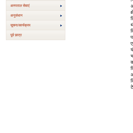
अस्‍पताल सेवाएं
अ
क
अनुसंधान
त
थ
सूचना/कार्यक्रम
व
पूर्व छात्र
प
ए
य
भ
क
व
अ
क
ट