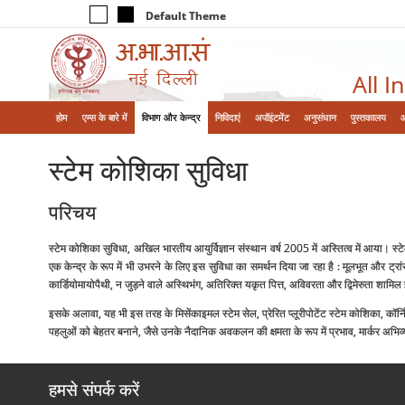
Default Theme
All I
होम
एम्‍स के बारे में
विभाग और केन्‍द्र
निविदाएं
अपॉइंटमेंट
अनुसंधान
पुस्तकालय
स्‍टेम कोशिका सुविधा
परिचय
स्टेम कोशिका सुविधा, अखिल भारतीय आयुर्विज्ञान संस्थान वर्ष 2005 में अस्तित्व में आया। स्
एक केन्द्र के रूप में भी उभरने के लिए इस सुविधा का समर्थन दिया जा रहा है : मूलभूत और ट्रा
कार्डियोमायोपैथी, न जुड़ने वाले अस्थिभंग, अतिरिक्त यकृत पित्त, अविवरता और द्विमेरुता शामिल 
इसके अलावा, यह भी इस तरह के मिसेंकाइमल स्टेम सेल, प्रेरित प्‍लूरीपोटेंट स्टेम कोशिका, कॉर्
पहलुओं को बेहतर बनाने, जैसे उनके नैदानिक अवकलन की क्षमता के रूप में प्रभाव, मार्कर अभिव
हमसे संपर्क करें