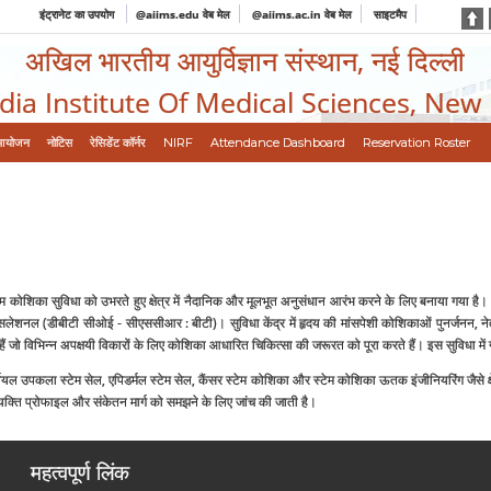
इंट्रानेट का उपयोग
@aiims.edu वेब मेल
@aiims.ac.in वेब मेल
साइटमैप
अखिल भारतीय आयुर्विज्ञान संस्थान, नई दिल्ली
ndia Institute Of Medical Sciences, New
आयोजन
नोटिस
रेसिडेंट कॉर्नर
NIRF
Attendance Dashboard
Reservation Roster
टेम कोशिका सुविधा को उभरते हुए क्षेत्र में नैदानिक और मूलभूत अनुसंधान आरंभ करने के लिए बनाया गया है। ज
ंसलेशनल (डीबीटी सीओई - सीएससीआर : बीटी)। सुविधा केंद्र में हृदय की मांसपेशी कोशिकाओं पुनर्जनन, नेत्र 
हैं जो विभिन्न अपक्षयी विकारों के लिए कोशिका आधारित चिकित्सा की जरूरत को पूरा करते हैं। इस सुविधा में ग
नियल उपकला स्टेम सेल, एपिडर्मल स्टेम सेल, कैंसर स्टेम कोशिका और स्टेम कोशिका ऊतक इंजीनियरिंग जैसे क्षेत्
्यक्ति प्रोफाइल और संकेतन मार्ग को समझने के लिए जांच की जाती है।
महत्वपूर्ण लिंक