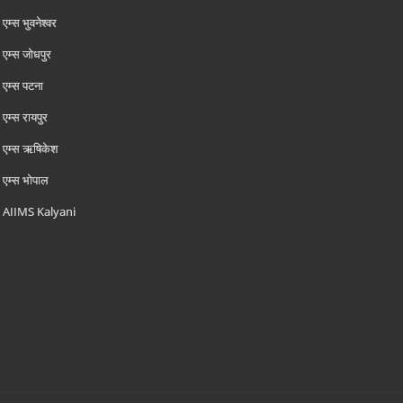
एम्‍स भुवनेश्वर
एम्‍स जोधपुर
एम्‍स पटना
एम्‍स रायपुर
एम्‍स ऋषिकेश
एम्‍स भोपाल
AIIMS Kalyani