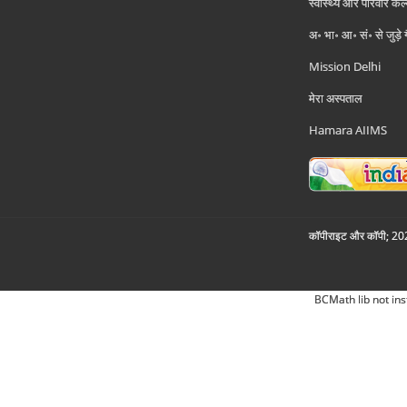
स्वास्थ्य और परिवार कल
अ॰ भा॰ आ॰ सं॰ से जुड़े
Mission Delhi
मेरा अस्पताल
Hamara AIIMS
कॉपीराइट और कॉपी; 2026
BCMath lib not ins