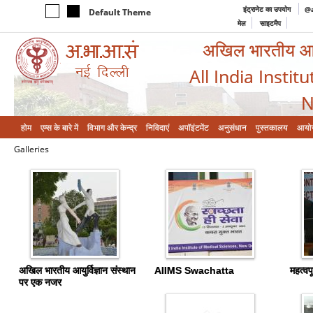
इंट्रानेट का उपयोग
@a
Default Theme
मेल
साइटमैप
अखिल भारतीय आयुर
All India Instit
N
होम
एम्‍स के बारे में
विभाग और केन्‍द्र
निविदाएं
अपॉइंटमेंट
अनुसंधान
पुस्तकालय
आयो
Galleries
अखिल भारतीय आयुर्विज्ञान संस्थान
AIIMS Swachatta
महत्वपू
पर एक नजर