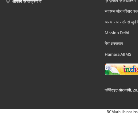
प्रोएक्टिव प्रकटीकरण
आपकी प्रतिक्रिया दें
स्वास्थ्य और परिवार कल
अ॰ भा॰ आ॰ सं॰ से जुड़े
Mission Delhi
मेरा अस्पताल
Hamara AIIMS
कॉपीराइट और कॉपी; 2026
BCMath lib not ins