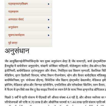
पाठ्यक्रम/प्रशिक्षण
पाठ्यक्रम
अस्‍पताल सेवाएं
अनुसंधान
सूचना/कार्यक्रम
पूर्व छात्र
अनुसंधान
जैव आयुर्विज्ञानइंजीनियरीकेंद्रके चार मुख्य अनुसंधान क्षेत्र हैं: जैव सामाग्री
,
बायो इंस्ट्रूमेंट
हैं:मधुमेह में बायोसेंसर अनुप्रयोग, संवहनी कोशिका यांत्रिकी, मोलेक्युलर मार्कर; लैब-ऑन-ए-चि
इंजीनियरी, बायोमेडिकल ट्रांसड्यूसर और सेंसर, नियंत्रित दवा वितरण प्रणाली, वैकल्पिक चिकित
मेडिसिन, ड्रग डिलीवरी सिस्टम, सॉफ्ट स्किन रीजनरेशन, ब्रेन और कैंसर बायोएक्टिव मॉलिक्यूल्स
बायोमैकेनिक्स, पुनः संयोजक डीएनए, सिंथेटिक जीव विज्ञान; इंस्ट्रूमेंट डेवलपमेंट, मेडि
इमेजिंग, मेडिकल इमेज और सिग्नल प्रोसेसिंग, एनालिसिस और सॉफ्टवेयर पैकेजिंग, स्तन कैंसर, क
में फैंटम से इन-विवो तक बेंच टू बेड-साइड रिसर्च पर ध्यान देने के साथ नियर-इन्फ्रारेड ऑप्टि
पिछले 5 वर्षों में प्रति संकाय में पीएचडी की औसत संख्या 4.4 रही है, और औसत स्कोपस का प्
परियोजनाओं की राशि रु.70 लाख है और औद्योगिक परामर्श रु.1.44 लाख प्रति संकाय प्रति वर्ष ह