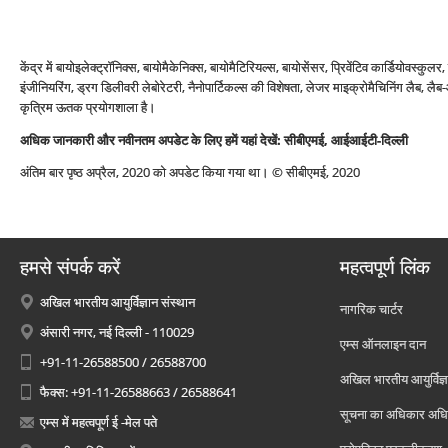
केंद्र में बायोइलेक्ट्रॉनिक्स, बायोमैकेनिक्स, बायोमैटिरियल्स, बायोसेंसर, प्रिवेंटिव कार्डियोवस्कुल
इंजीनियरिंग, ड्रग डिलीवरी लेबोरेटरी, नैनोपार्टिकल्स की विशेषता, लेजर माइक्रोमैचिनिंग लैब, ल
कृत्रिम ऊतक प्रयोगशाला है।
अधिक जानकारी और नवीनतम अपडेट के लिए हमें यहां देखें:
सीबीएमई
, आईआईटी-दिल्ली
अंतिम बार पृष्ठ अप्रैल, 2020 को अपडेट किया गया था। © सीबीएमई, 2020
हमसे संपर्क करें
महत्वपूर्ण लिंक
अखिल भारतीय आयुर्विज्ञान संस्थान
नागरिक चार्टर
अंसारी नगर, नई दिल्ली - 110029
एम्स ऑनलाइन दान
+91-11-26588500 / 26588700
अखिल भारतीय आयुर्विज्ञ
फैक्स: +91-11-26588663 / 26588641
सूचना का अधिकार अध
एम्स में महत्वपूर्ण ई -मेल पते