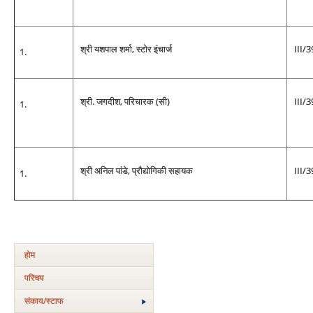
श्री यशपाल शर्मा, स्टोर इंचार्ज
III/
श्री. जगदीश, परिचारक (सी)
III/
श्री अनिल पांडे, प्रौद्योगिकी सहायक
III/
होम
परिचय
संकाय/स्‍टाफ