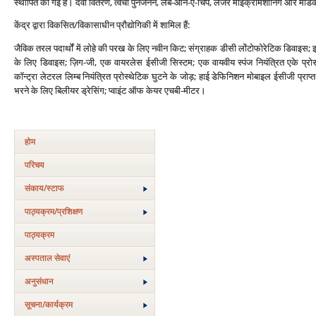
स्थापित की गई हैं। दवा वितरण, त्वचा पुनर्जनन, लैब-ऑन-ए-चिप, लेजर माइक्रोमशीनिंग और मेडि
केंद्र द्वारा विकसित/विकासाधीन प्रौद्योगिकी में शामिल हैं:
जैविक तरल पदार्थों में लोहे की परख के लिए नवीन किट; संग्राहक डीसी लोंटोफोरेटिक डिवाइस; इ
के लिए डिवाइस; ज़िग-जी, एक वायरलेस ईसीजी सिस्टम; एक वायवीय स्पंज नियंत्रित एके प्र
कॉन्ट्रा लेटरल लिम्ब नियंत्रित प्रोस्थेटिक घुटने के जोड़; हाई डेफिनिशन मोबाइल ईसीजी प्
भरने के लिए बिलीयर ड्रेसिंग; प्वाइंट ऑफ केयर एचबी-मीटर।
होम
परिचय
संकाय/स्‍टाफ
पाठ्यक्रम/प्रशिक्षण
पाठ्यक्रम
अस्‍पताल सेवाएं
अनुसंधान
सूचना/कार्यक्रम