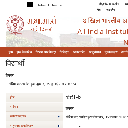
इंट्रानेट का उपयोग
@a
Default Theme
मेल
साइटमैप
अखिल भारतीय आयुर
All India Instit
N
होम
एम्‍स के बारे में
विभाग और केन्‍द्र
निविदाएं
अपॉइंटमेंट
अनुसंधान
पुस्तकालय
आयो
विद्यार्थी
विवरण
अंतिम बार अपडेट हुआ बुधवार, 05 जुलाई 2017 10:24
स्टाफ़
होम
परिचय
विवरण
संकाय/स्‍टाफ
अंतिम बार अपडेट हुआ मंगलवार, 06 नवम्बर 2018
पाठ्यक्रम/प्रशिक्षण