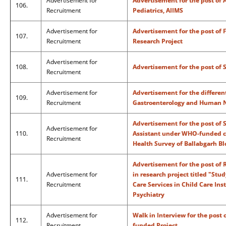
Advertisement for
Advertisement for the post of 
106.
Recruitment
Pediatrics, AIIMS
Advertisement for
Advertisement for the post of 
107.
Recruitment
Research Project
Advertisement for
108.
Advertisement for the post of 
Recruitment
Advertisement for
Advertisement for the differen
109.
Recruitment
Gastroenterology and Human N
Advertisement for the post of 
Advertisement for
110.
Assistant under WHO-funded c
Recruitment
Health Survey of Ballabgarh Bl
Advertisement for the post of 
Advertisement for
in research project titled "Stu
111.
Recruitment
Care Services in Child Care Ins
Psychiatry
Advertisement for
Walk in Interview for the post
112.
Recruitment
funded Project