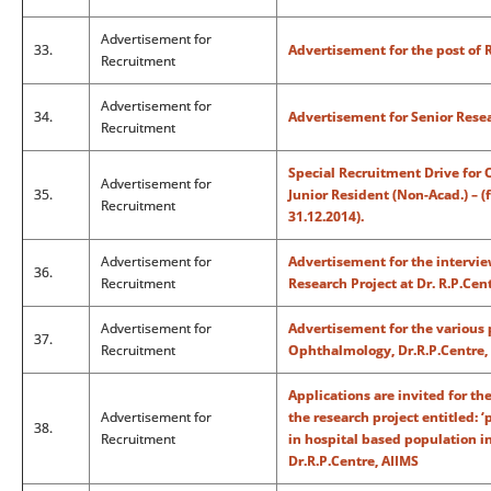
Advertisement for
33.
Advertisement for the post of 
Recruitment
Advertisement for
34.
Advertisement for Senior Resea
Recruitment
Special Recruitment Drive for 
Advertisement for
35.
Junior Resident (Non-Acad.) – (
Recruitment
31.12.2014).
Advertisement for
Advertisement for the intervie
36.
Recruitment
Research Project at Dr. R.P.Cen
Advertisement for
Advertisement for the variou
37.
Recruitment
Ophthalmology, Dr.R.P.Centre,
Applications are invited for t
Advertisement for
the research project entitled: 
38.
Recruitment
in hospital based population in
Dr.R.P.Centre, AIIMS