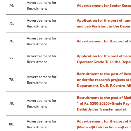
Advertisement for
74.
Advertisement for Senior Rese
Recruitment
Advertisement for
Application for the post of Jun
75.
Recruitment
and Lab Assistant in the Depa
Advertisement for
76.
Advertisement for the post of 
Recruitment
Advertisement for
Application for the post of Sen
77.
Recruitment
Operator Grade 'D' in the Depa
Recruitment to the post of Res
Advertisement for
78.
under the research projects 
Recruitment
Department, Dr. R. P.Centre, A
Recruitment to the post of Med
Advertisement for
79.
1 of Rs. 5200-20200+Grade Pay o
Recruitment
Delhi(Under Transfer mode)
Advertisement for
Advertisement for the post of 
80.
Recruitment
(Medical)&Lab Technician(For