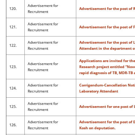
Advertisement for
120.
Advertisement for the post of 
Recruitment
Advertisement for
121.
Advertisement for the post of 
Recruitment
Advertisement for
Advertisement for the post of 
122.
Recruitment
Attendant in the department o
Applications are invited for th
Advertisement for
123.
Research project entitled “Nov
Recruitment
rapid diagnosis of TB, MDR-TB
Advertisement for
Corrigendum-Cancellation Notic
124.
Recruitment
Laboratory Attendant
Advertisement for
125.
Advertisement for one post of
Recruitment
Advertisement for
Advertisement for the post of 
126.
Recruitment
Kosh on deputation.