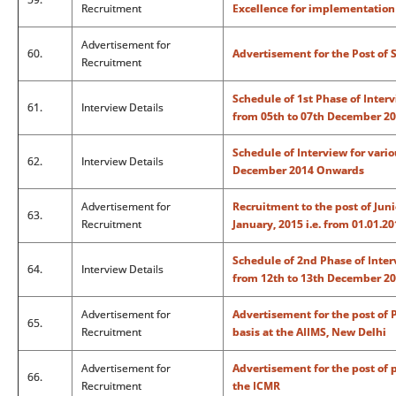
Recruitment
Excellence for implementation
Advertisement for
60.
Advertisement for the Post of 
Recruitment
Schedule of 1st Phase of Interv
61.
Interview Details
from 05th to 07th December 2
Schedule of Interview for vario
62.
Interview Details
December 2014 Onwards
Advertisement for
Recruitment to the post of Jun
63.
Recruitment
January, 2015 i.e. from 01.01.20
Schedule of 2nd Phase of Inter
64.
Interview Details
from 12th to 13th December 2
Advertisement for
Advertisement for the post of 
65.
Recruitment
basis at the AIIMS, New Delhi
Advertisement for
Advertisement for the post of 
66.
Recruitment
the ICMR