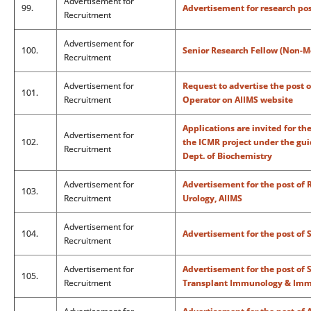
Advertisement for
99.
Advertisement for research pos
Recruitment
Advertisement for
100.
Senior Research Fellow (Non-M
Recruitment
Advertisement for
Request to advertise the post 
101.
Recruitment
Operator on AIIMS website
Applications are invited for th
Advertisement for
102.
the ICMR project under the guid
Recruitment
Dept. of Biochemistry
Advertisement for
Advertisement for the post of 
103.
Recruitment
Urology, AIIMS
Advertisement for
104.
Advertisement for the post of 
Recruitment
Advertisement for
Advertisement for the post of 
105.
Recruitment
Transplant Immunology & Imm