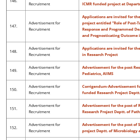
146.
Recruitment
ICMR funded project at Depart
Applications are invited for t
Advertisement for
project entitled “Role of Pos
147.
Recruitment
Response and Programmed Death
and Prognosticating Outcome 
Advertisement for
Applications are invited for th
148.
Recruitment
in Research Project
Advertisement for
Advertisement for the post Res
149.
Recruitment
Pediatrics, AIIMS
Advertisement for
Corrigendum-Advertisement for 
150.
Recruitment
funded Research Project Deptt.
Advertisement for
Advertisement for the post of 
151.
Recruitment
Research Project Deptt. of Path
Advertisement for
Advertisement for the post of
152.
Recruitment
project Deptt. of Microbiology 