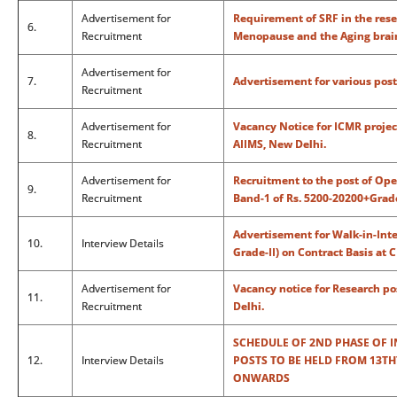
Advertisement for
Requirement of SRF in the resea
6.
Recruitment
Menopause and the Aging brai
Advertisement for
7.
Advertisement for various post
Recruitment
Advertisement for
Vacancy Notice for ICMR projec
8.
Recruitment
AIIMS, New Delhi.
Advertisement for
Recruitment to the post of Ope
9.
Recruitment
Band-1 of Rs. 5200-20200+Grade
Advertisement for Walk-in-Inte
10.
Interview Details
Grade-II) on Contract Basis at 
Advertisement for
Vacancy notice for Research po
11.
Recruitment
Delhi.
SCHEDULE OF 2ND PHASE OF 
12.
Interview Details
POSTS TO BE HELD FROM 13THT
ONWARDS