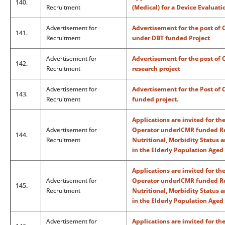
140.
Recruitment
(Medical) for a Device Evaluat
Advertisement for
Advertisement for the post o
141.
Recruitment
under DBT funded Project
Advertisement for
Advertisement for the post of
142.
Recruitment
research project
Advertisement for
Advertisement for the Post of
143.
Recruitment
funded project.
Applications are invited for th
Advertisement for
Operator underICMR funded Res
144.
Recruitment
Nutritional, Morbidity Status an
in the Elderly Population Aged
Applications are invited for th
Advertisement for
Operator underICMR funded Res
145.
Recruitment
Nutritional, Morbidity Status an
in the Elderly Population Aged
Advertisement for
Applications are invited for the