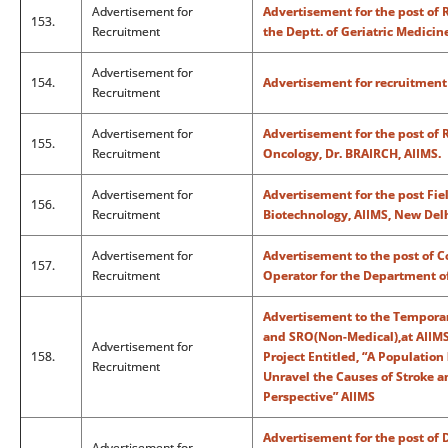
Advertisement for
Advertisement for the post of R
153.
Recruitment
the Deptt. of Geriatric Medicin
Advertisement for
154.
Advertisement for recruitment o
Recruitment
Advertisement for
Advertisement for the post of 
155.
Recruitment
Oncology, Dr. BRAIRCH, AIIMS.
Advertisement for
Advertisement for the post Fie
156.
Recruitment
Biotechnology, AIIMS, New Delh
Advertisement for
Advertisement to the post of
157.
Recruitment
Operator for the Department of
Advertisement to the Temporar
and SRO(Non-Medical),at AIIMS
Advertisement for
158.
Project Entitled, “A Populatio
Recruitment
Unravel the Causes of Stroke an
Perspective” AIIMS
Advertisement for the post of 
Advertisement for