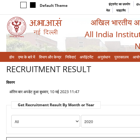
इंट्रानेट का उपयोग
@a
Default Theme
मेल
साइटमैप
अखिल भारतीय आयुर
All India Instit
N
होम
एम्‍स के बारे में
विभाग और केन्‍द्र
निविदाएं
अपॉइंटमेंट
अनुसंधान
पुस्तकालय
आयो
RECRUITMENT RESULT
विवरण
अंतिम बार अपडेट हुआ बुधवार, 10 मई 2023 11:47
Get Recruitment Result By Month or Year