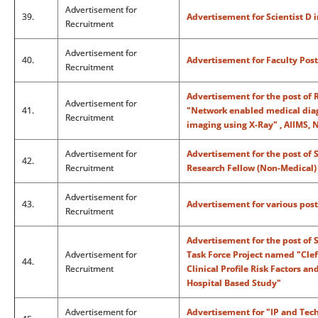
Advertisement for
39.
Advertisement for Scientist D 
Recruitment
Advertisement for
40.
Advertisement for Faculty Post 
Recruitment
Advertisement for the post of 
Advertisement for
41.
"Network enabled medical diag
Recruitment
imaging using X-Ray" , AIIMS, 
Advertisement for
Advertisement for the post of 
42.
Recruitment
Research Fellow (Non-Medical)
Advertisement for
43.
Advertisement for various post
Recruitment
Advertisement for the post of 
Advertisement for
Task Force Project named "Clef
44.
Recruitment
Clinical Profile Risk Factors an
Hospital Based Study"
Advertisement for
Advertisement for "IP and Te