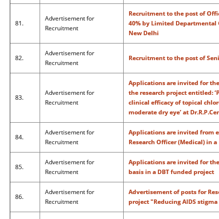
Recruitment to the post of Of
Advertisement for
81.
40% by Limited Departmental C
Recruitment
New Delhi
Advertisement for
82.
Recruitment to the post of Sen
Recruitment
Applications are invited for t
Advertisement for
the research project entitled: 
83.
Recruitment
clinical efficacy of topical chl
moderate dry eye’ at Dr.R.P.Ce
Advertisement for
Applications are invited from e
84.
Recruitment
Research Officer (Medical) in 
Advertisement for
Applications are invited for th
85.
Recruitment
basis in a DBT funded project
Advertisement for
Advertisement of posts for Res
86.
Recruitment
project "Reducing AIDS stigma 