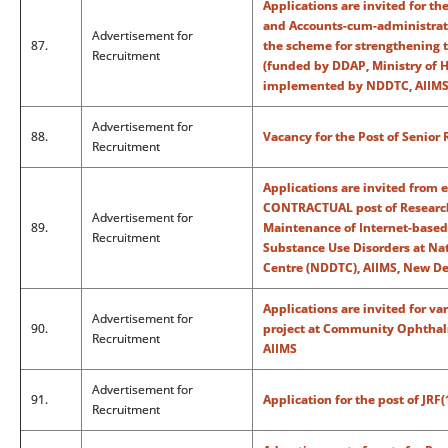
Applications are invited for th
and Accounts-cum-administrativ
Advertisement for
87.
the scheme for strengthening
Recruitment
(funded by DDAP, Ministry of 
implemented by NDDTC, AIIMS
Advertisement for
88.
Vacancy for the Post of Senior
Recruitment
Applications are invited from e
CONTRACTUAL post of Research
Advertisement for
89.
Maintenance of Internet-based
Recruitment
Substance Use Disorders at N
Centre (NDDTC), AIIMS, New De
Applications are invited for va
Advertisement for
90.
project at Community Ophthal
Recruitment
AIIMS
Advertisement for
91.
Application for the post of JRF
Recruitment