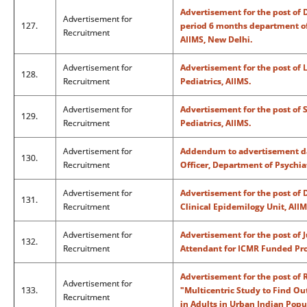
Advertisement for the post of 
Advertisement for
127.
period 6 months department o
Recruitment
AIIMS, New Delhi.
Advertisement for
Advertisement for the post of 
128.
Recruitment
Pediatrics, AIIMS.
Advertisement for
Advertisement for the post of 
129.
Recruitment
Pediatrics, AIIMS.
Advertisement for
Addendum to advertisement dat
130.
Recruitment
Officer, Department of Psychia
Advertisement for
Advertisement for the post of D
131.
Recruitment
Clinical Epidemilogy Unit, AII
Advertisement for
Advertisement for the post of 
132.
Recruitment
Attendant for ICMR Funded Pro
Advertisement for the post of R
Advertisement for
133.
"Multicentric Study to Find Ou
Recruitment
in Adults in Urban Indian Popu