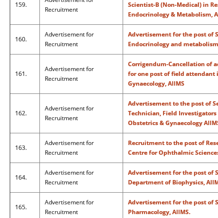
159.
Scientist-B (Non-Medical) in R
Recruitment
Endocrinology & Metabolism, A
Advertisement for
Advertisement for the post of S
160.
Recruitment
Endocrinology and metabolism,
Corrigendum-Cancellation of 
Advertisement for
161.
for one post of field attendant
Recruitment
Gynaecology, AIIMS
Advertisement to the post of S
Advertisement for
162.
Technician, Field Investigator
Recruitment
Obstetrics & Gynaecology AIIM
Advertisement for
Recruitment to the post of Rese
163.
Recruitment
Centre for Ophthalmic Sciences
Advertisement for
Advertisement for the post of 
164.
Recruitment
Department of Biophysics, AIIM
Advertisement for
Advertisement for the post of S
165.
Recruitment
Pharmacology, AIIMS.