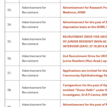
Advertisement for
Advertisement for Research Pos
53.
Recruitment
Medicine, AIIMS
Advertisement for
Advertisement for the post of 
54.
Recruitment
deputation basis at the AIIMS,
RECRUITMENT DRIVE FOR UR/O
Advertisement for
55.
OF JUNIOR RESIDENT (NON-ACA
Recruitment
INTERVIEW (DATE: 27.10.2014
Advertisement for
2nd Recruitment Drive for UR/
56.
Recruitment
Junior Resident (Non-Acad.) up
Advertisement for
Applications are invited for th
57.
Recruitment
Community Ophthalmology Depa
Corrigendum for the post of Op
Advertisement for
58.
entitled "Vision Delhi" under D
Recruitment
Investigator, Dr.R.P.Centre, AI
Advertisement for
Advertisement for the post of R
59.