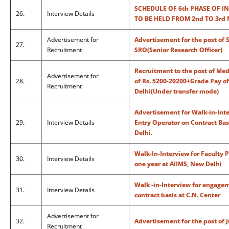
SCHEDULE OF 6th PHASE OF I
26.
Interview Details
TO BE HELD FROM 2nd TO 3rd 
Advertisement for
Advertisement for the post of 
27.
Recruitment
SRO(Senior Research Officer)
Recruitment to the post of Med
Advertisement for
28.
of Rs. 5200-20200+Grade Pay of
Recruitment
Delhi(Under transfer mode)
Advertisement for Walk-in-Inte
29.
Interview Details
Entry Operator on Contract Bas
Delhi.
Walk-In-Interview for Faculty P
30.
Interview Details
one year at AIIMS, New Delhi
Walk -in-Interview for engagem
31.
Interview Details
contract basis at C.N. Center
Advertisement for
32.
Advertisement for the post of 
Recruitment