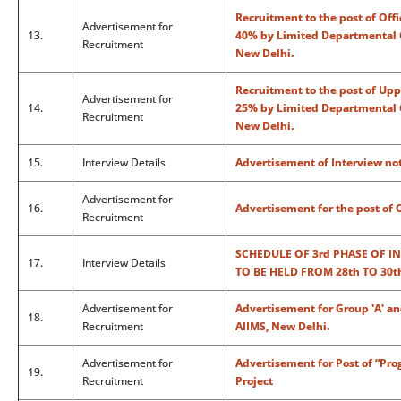
Recruitment to the post of Of
Advertisement for
13.
40% by Limited Departmental C
Recruitment
New Delhi.
Recruitment to the post of Upp
Advertisement for
14.
25% by Limited Departmental C
Recruitment
New Delhi.
15.
Interview Details
Advertisement of Interview not
Advertisement for
16.
Advertisement for the post of
Recruitment
SCHEDULE OF 3rd PHASE OF I
17.
Interview Details
TO BE HELD FROM 28th TO 30t
Advertisement for
Advertisement for Group 'A' and
18.
Recruitment
AIIMS, New Delhi.
Advertisement for
Advertisement for Post of “P
19.
Recruitment
Project