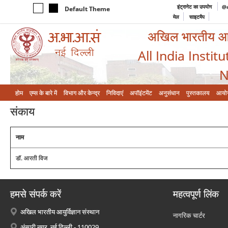
इंट्रानेट का उपयोग
@a
Default Theme
मेल
साइटमैप
अखिल भारतीय आयुर
All India Instit
N
होम
एम्‍स के बारे में
विभाग और केन्‍द्र
निविदाएं
अपॉइंटमेंट
अनुसंधान
पुस्तकालय
आयो
संकाय
नाम
डॉ. आरती विज
हमसे संपर्क करें
महत्वपूर्ण लिंक
अखिल भारतीय आयुर्विज्ञान संस्थान
नागरिक चार्टर
अंसारी नगर, नई दिल्ली - 110029