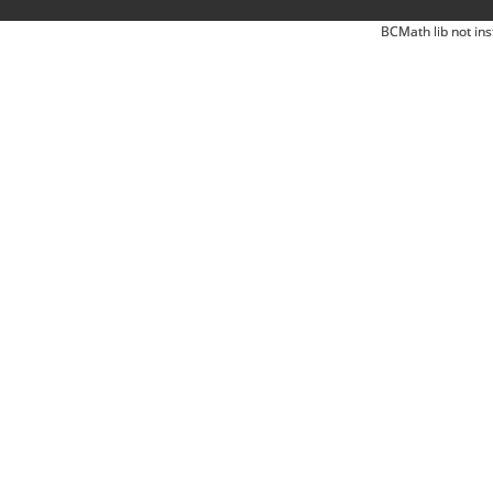
BCMath lib not ins