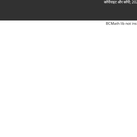
कॉपीराइट और कॉपी; 2026
BCMath lib not ins