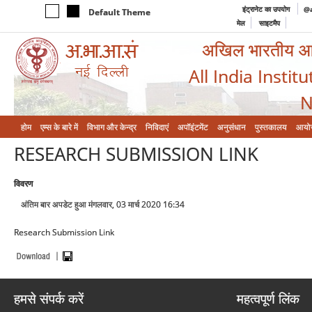
इंट्रानेट का उपयोग
@a
Default Theme
मेल
साइटमैप
अखिल भारतीय आयुर
All India Instit
N
होम
एम्‍स के बारे में
विभाग और केन्‍द्र
निविदाएं
अपॉइंटमेंट
अनुसंधान
पुस्तकालय
आयो
RESEARCH SUBMISSION LINK
विवरण
अंतिम बार अपडेट हुआ मंगलवार, 03 मार्च 2020 16:34
Research Submission Link
हमसे संपर्क करें
महत्वपूर्ण लिंक