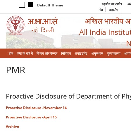
इंट्रानेट का उपयोग
@a
Default Theme
मेल
साइटमैप
अखिल भारतीय आयुर
All India Instit
N
होम
एम्‍स के बारे में
विभाग और केन्‍द्र
निविदाएं
अपॉइंटमेंट
अनुसंधान
पुस्तकालय
आयो
PMR
Proactive Disclosure of Department of Ph
Proactive Disclosure -November 14
Proactive Disclosure -April 15
Archive