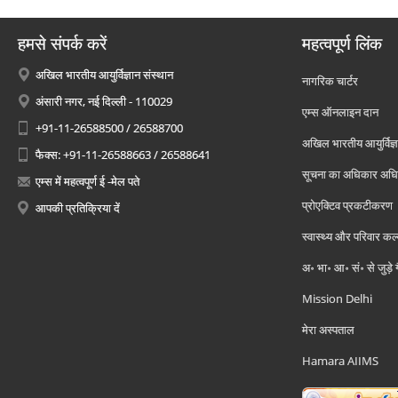
हमसे संपर्क करें
महत्वपूर्ण लिंक
अखिल भारतीय आयुर्विज्ञान संस्थान
नागरिक चार्टर
अंसारी नगर, नई दिल्ली - 110029
एम्स ऑनलाइन दान
+91-11-26588500 / 26588700
अखिल भारतीय आयुर्विज्ञ
फैक्स: +91-11-26588663 / 26588641
सूचना का अधिकार अध
एम्स में महत्वपूर्ण ई -मेल पते
प्रोएक्टिव प्रकटीकरण
आपकी प्रतिक्रिया दें
स्वास्थ्य और परिवार कल
अ॰ भा॰ आ॰ सं॰ से जुड़े
Mission Delhi
मेरा अस्पताल
Hamara AIIMS