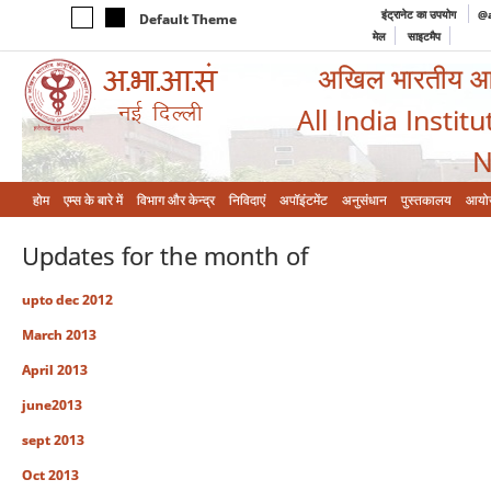
इंट्रानेट का उपयोग
@a
Default Theme
मेल
साइटमैप
अखिल भारतीय आयुर
All India Instit
N
होम
एम्‍स के बारे में
विभाग और केन्‍द्र
निविदाएं
अपॉइंटमेंट
अनुसंधान
पुस्तकालय
आयो
Updates for the month of
upto dec 2012
March 2013
April 2013
june2013
sept 2013
Oct 2013