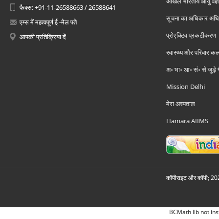
अखिल भारतीय आयुर्विज्ञ
फैक्स: +91-11-26588663 / 26588641
सूचना का अधिकार अध
एम्स में महत्वपूर्ण ई -मेल पते
प्रोएक्टिव प्रकटीकरण
आपकी प्रतिक्रिया दें
स्वास्थ्य और परिवार कल
अ॰ भा॰ आ॰ सं॰ से जुड़े
Mission Delhi
मेरा अस्पताल
Hamara AIIMS
कॉपीराइट और कॉपी; 2026
BCMath lib not ins