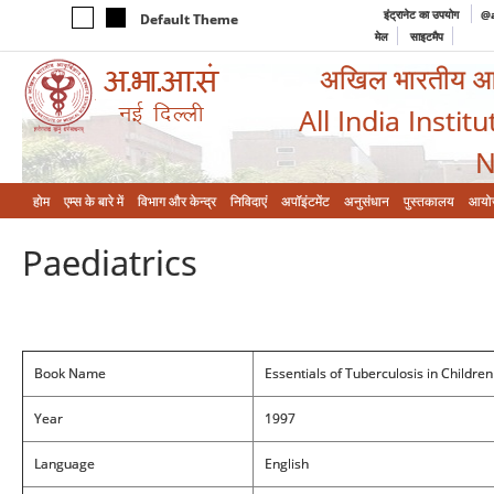
इंट्रानेट का उपयोग
@a
Default Theme
मेल
साइटमैप
अखिल भारतीय आयुर
All India Instit
N
होम
एम्‍स के बारे में
विभाग और केन्‍द्र
निविदाएं
अपॉइंटमेंट
अनुसंधान
पुस्तकालय
आयो
Paediatrics
Book Name
Essentials of Tuberculosis in Children
Year
1997
Language
English