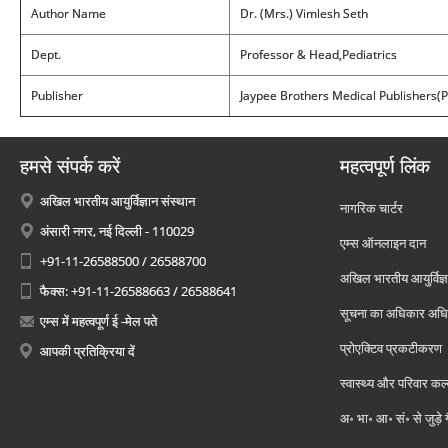
Author Name
Dr. (Mrs.) Vimlesh Seth
Dept.
Professor & Head,Pediatrics
Publisher
Jaypee Brothers Medical Publishers(P)
हमसे संपर्क करें
महत्वपूर्ण लिंक
अखिल भारतीय आयुर्विज्ञान संस्थान
नागरिक चार्टर
अंसारी नगर, नई दिल्ली - 110029
एम्स ऑनलाइन दान
+91-11-26588500 / 26588700
अखिल भारतीय आयुर्विज्ञ
फैक्स: +91-11-26588663 / 26588641
सूचना का अधिकार अध
एम्स में महत्वपूर्ण ई -मेल पते
प्रोएक्टिव प्रकटीकरण
आपकी प्रतिक्रिया दें
स्वास्थ्य और परिवार कल
अ॰ भा॰ आ॰ सं॰ से जुड़े