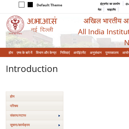
इंट्रानेट का उपयोग
@a
Default Theme
मेल
साइटमैप
अखिल भारतीय आयुर
All India Instit
N
होम
एम्‍स के बारे में
विभाग और केन्‍द्र
निविदाएं
अपॉइंटमेंट
अनुसंधान
पुस्तकालय
आयो
Introduction
होम
परिचय
संकाय/स्‍टाफ
सूचना/कार्यक्रम