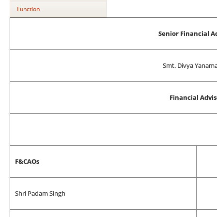
Function
Senior Financial A
Smt. Divya Yanam
Financial Advis
F&CAOs
Shri Padam Singh