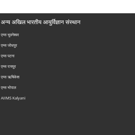
अन्य अखिल भारतीय आयुर्विज्ञान संस्थान
एम्‍स भुवनेश्वर
एम्‍स जोधपुर
एम्‍स पटना
एम्‍स रायपुर
एम्‍स ऋषिकेश
एम्‍स भोपाल
AIIMS Kalyani