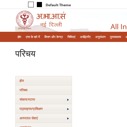
Default Theme
All I
होम
एम्‍स के बारे में
विभाग और केन्‍द्र
निविदाएं
अपॉइंटमेंट
अनुसंधान
पुस्तकालय
परिचय
होम
परिचय
संकाय/स्‍टाफ
पाठ्यक्रम/प्रशिक्षण
अस्‍पताल सेवाएं