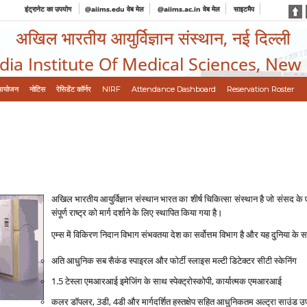
इंट्रानेट का उपयोग
@aiims.edu वेब मेल
@aiims.ac.in वेब मेल
साइटमैप
अखिल भारतीय आयुर्विज्ञान संस्थान, नई दिल्ली
ndia Institute Of Medical Sciences, New
आयोजन
नोटिस
रेसिडेंट कॉर्नर
NIRF
Attendance Dashboard
Reservation Roster
अखिल भारतीय आयुर्विज्ञान संस्‍थान भारत का शीर्ष चिकित्‍सा संस्‍थान है जो संसद के एक अ
संपूर्ण राष्‍ट्र को मार्ग दर्शाने के लिए स्‍थापित किया गया है।
एम्‍स में विकिरण निदान विभाग संभवतया देश का सर्वोत्तम विभाग है और यह दुनिया के सर्वो
अति आधुनिक सब सैकंड स्‍पाइरल और फोर्टी स्‍लाइस मल्‍टी डिटेक्‍टर सीटी स्‍केनिंग
1.5 टेस्‍ला एमआरआई इमेजिंग के साथ स्‍पेक्‍ट्रोस्‍कोपी, कार्यात्‍मक एमआरआई
कलर डॉपलर, 3डी, 4डी और मार्गदर्शित हस्‍तक्षेप सहित आधुनिकतम अल्‍ट्रा साउंड