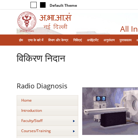
Default Theme
All I
होम
एम्‍स के बारे में
विभाग और केन्‍द्र
निविदाएं
अपॉइंटमेंट
अनुसंधान
पुस्तकालय
विकिरण निदान
Radio Diagnosis
Home
Introduction
Faculty/Staff
Courses/Training