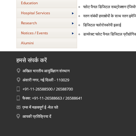
Education
फ्लेट पैनल डिजिटल सबट्रेक्‍शन एंजियोग्
Hospital Services
स्‍तन संबंधी हस्‍तक्षेपों के साथ स्‍तन इमेज
Research
डिजिटल फ्लोरोस्‍कोपी इकाई
Notices / Events
डायरेक्‍ट फ्लेट पैनल डिजिटल प्रौद्योग
Alumini
हमसे संपर्क करें
अखिल भारतीय आयुर्विज्ञान संस्थान
अंसारी नगर, नई दिल्ली - 110029
+91-11-26588500 / 26588700
फैक्स: +91-11-26588663 / 26588641
एम्स में महत्वपूर्ण ई -मेल पते
आपकी प्रतिक्रिया दें