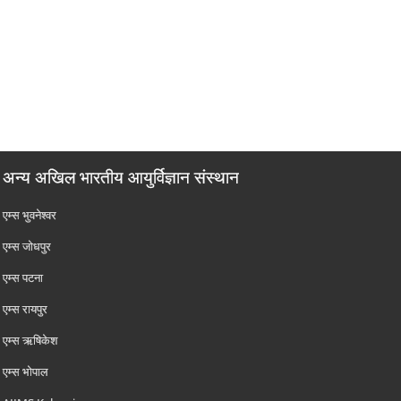
अन्य अखिल भारतीय आयुर्विज्ञान संस्थान
एम्‍स भुवनेश्वर
एम्‍स जोधपुर
एम्‍स पटना
एम्‍स रायपुर
एम्‍स ऋषिकेश
एम्‍स भोपाल