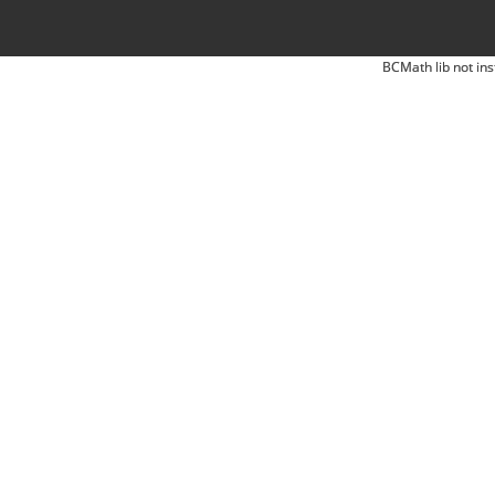
BCMath lib not ins