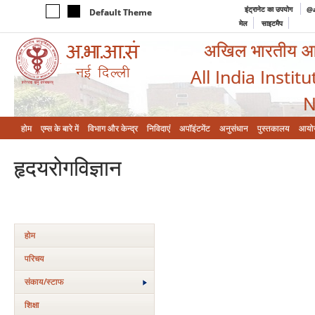
इंट्रानेट का उपयोग
@a
Default Theme
मेल
साइटमैप
अखिल भारतीय आयुर
All India Instit
N
होम
एम्‍स के बारे में
विभाग और केन्‍द्र
निविदाएं
अपॉइंटमेंट
अनुसंधान
पुस्तकालय
आयो
हृदयरोगविज्ञान
होम
परिचय
संकाय/स्‍टाफ
शिक्षा