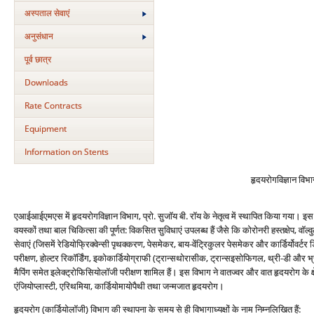
अस्‍पताल सेवाएं
अनुसंधान
पूर्व छात्र
Downloads
Rate Contracts
Equipment
Information on Stents
हृदयरोगविज्ञान विभ
एआईआईएमएस में हृदयरोगविज्ञान विभाग, प्रो. सुजॉय बी. रॉय के नेतृत्व में स्थापित किया गया। इ
वयस्कों तथा बाल चिकित्सा की पूर्णत: विकसित सुविधाएं उपलब्ध हैं जैसे कि कोरोनरी हस्तक्षेप, वॉल
सेवाएं (जिसमें रेडियोफ्रिक्वेन्सी पृथक्करण, पेसमेकर, बाय-वेंट्रिकुलर पेसमेकर और कार्डिर्योवर्
परीक्षण, होल्टर रिकॉर्डिंग, इकोकार्डियोग्राफी (ट्रान्सथोरासीक, ट्रान्सइसोफिगल, थ्री-डी और भ्र
मैपिंग समेत इलेक्ट्रोफिसियोलॉजी परीक्षण शामिल हैं। इस विभाग ने वातज्वर और वात हृदयरोग के क्ष
एंजियोप्लास्टी, एरिथमिया, कार्डियोमायोपैथी तथा जन्मजात हृदयरोग।
हृदयरोग (कार्डियोलॉजी) विभाग की स्थापना के समय से ही विभागाध्यक्षों के नाम निम्नलिखित हैं: