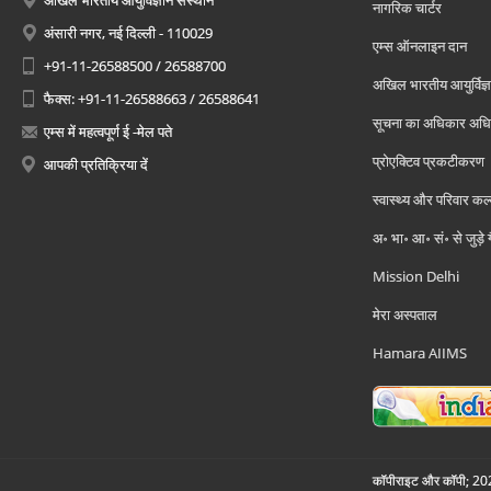
नागरिक चार्टर
अंसारी नगर, नई दिल्ली - 110029
एम्स ऑनलाइन दान
+91-11-26588500 / 26588700
अखिल भारतीय आयुर्विज्ञ
फैक्स: +91-11-26588663 / 26588641
सूचना का अधिकार अध
एम्स में महत्वपूर्ण ई -मेल पते
प्रोएक्टिव प्रकटीकरण
आपकी प्रतिक्रिया दें
स्वास्थ्य और परिवार कल
अ॰ भा॰ आ॰ सं॰ से जुड़े
Mission Delhi
मेरा अस्पताल
Hamara AIIMS
कॉपीराइट और कॉपी; 2026