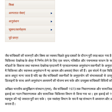
शिक्षा
अस्‍पताल सेवाएं
अनुसंधान
सूचना/कार्यक्रम
पूर्व छात्र
जैव सांख्यिकी की सामग्री और विषय का स्‍वरूप पिछले कुछ दशकों के दौरान पूरी तरह बदल गया है। ए
चिकित्‍सा देखरेख के क्षेत्र में निर्णय लेने के लिए एक सघन, गतिशील और रचनात्‍मक साधन के रूप 
मॉडलों के विकास तथा स्‍वास्‍थ्‍य देखरेख प्रदायगी में प्रचालनात्‍मक अनुसंधान तकनीकों के अन
में चिकित्‍सा और स्‍वास्‍थ्‍य अनुसंधान में नए आयाम और क्षमताएं तैयार की हैं। इस संदर्भ में एक चि
आज अधूरा माना जाता है यदि वह जैव सांख्यिकी तकनीकों के अनुप्रयोग की संभाव्‍यताओं से उपयुक्‍त
डिजाइनों के साथ अपने अनुसंधान अध्‍ययनों की योजना बना सके और उपयुक्‍त सांख्यिकी विधियों को 
अखिल भारतीय आयुर्विज्ञान संस्‍थान (एम्‍स), जैव सांख्यिकी 1973 तक निवारणात्‍मक और सामाजिक चि
इकाई का गठन निवारणात्‍मक और सामाजिक चिकित्‍सा विभाग से किया गया था। इस इकाई को 1986
महसूस की गई जरूरत पूरी कर सके। एक स्‍वतंत्र विभाग के रूप में यह संस्‍थान में अध्‍यापन और अन
करता हैं।