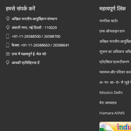
हमसे संपर्क करें
महत्वपूर्ण लिंक
अखिल भारतीय आयुर्विज्ञान संस्थान
नागरिक चार्टर
अंसारी नगर, नई दिल्ली - 110029
एम्स ऑनलाइन दान
+91-11-26588500 / 26588700
अखिल भारतीय आयुर्विज्ञ
फैक्स: +91-11-26588663 / 26588641
सूचना का अधिकार अध
एम्स में महत्वपूर्ण ई -मेल पते
प्रोएक्टिव प्रकटीकरण
आपकी प्रतिक्रिया दें
स्वास्थ्य और परिवार कल
अ॰ भा॰ आ॰ सं॰ से जुड़े
Mission Delhi
मेरा अस्पताल
Hamara AIIMS