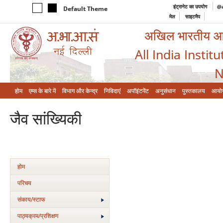
इंट्रानेट का उपयोग
@a
Default Theme
मेल
साइटमैप
अखिल भारतीय आयुर
All India Instit
N
होम
एम्‍स के बारे में
विभाग और केन्‍द्र
निविदाएं
अपॉइंटमेंट
अनुसंधान
पुस्तकालय
आयो
जैव सांख्यिकी
होम
परिचय
संकाय/स्‍टाफ
पाठ्यक्रम/प्रशिक्षण