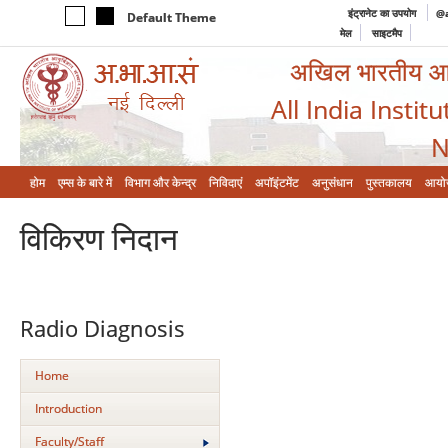
इंट्रानेट का उपयोग
@a
Default Theme
मेल
साइटमैप
अखिल भारतीय आयुर
All India Instit
N
होम
एम्‍स के बारे में
विभाग और केन्‍द्र
निविदाएं
अपॉइंटमेंट
अनुसंधान
पुस्तकालय
आयो
विकिरण निदान
Radio Diagnosis
Home
Introduction
Faculty/Staff