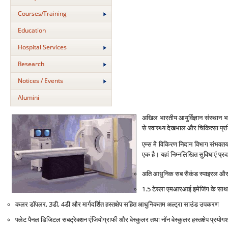
Courses/Training
Education
Hospital Services
Research
Notices / Events
Alumini
अखिल भारतीय आयुर्विज्ञान संस्‍थान भा
से स्‍वास्थ्‍य देखभाल और चिकित्‍सा प्रशिक्
एम्‍स में विकिरण निदान विभाग संभवतया 
एक है। यहां निम्‍नलिखित सुविधाएं प्रदा
अति आधुनिक सब सैकंड स्‍पाइरल और फोर्
1.5 टेस्‍ला एमआरआई इमेजिंग के साथ स्
कलर डॉपलर, 3डी, 4डी और मार्गदर्शित हस्‍तक्षेप सहित आधुनिकतम अल्‍ट्रा साउंड उपकरण
फ्लेट पैनल डिजिटल सबट्रेक्‍शन एंजियोग्राफी और वेस्‍कुलर तथा नॉन वेस्‍कुलर हस्‍तक्षेप प्रयोग