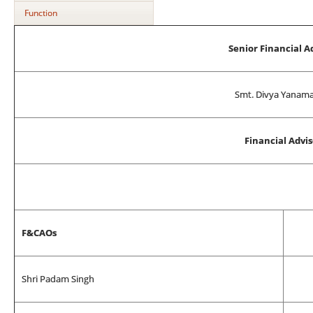
Function
Senior Financial A
Smt. Divya Yanam
Financial Advis
F&CAOs
Shri Padam Singh