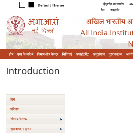
इंट्रानेट का उपयोग
@a
Default Theme
मेल
साइटमैप
अखिल भारतीय आयुर
All India Instit
N
होम
एम्‍स के बारे में
विभाग और केन्‍द्र
निविदाएं
अपॉइंटमेंट
अनुसंधान
पुस्तकालय
आयो
Introduction
होम
परिचय
संकाय/स्‍टाफ
सूचना/कार्यक्रम