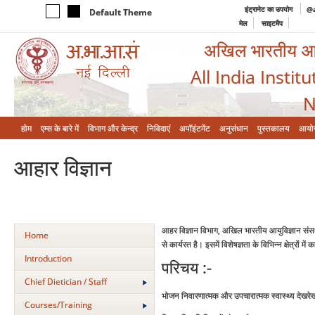
इंट्रानेट का उपयोग
@a
Default Theme
मेल
साइटमैप
अखिल भारतीय आयुर
All India Instit
N
होम
एम्‍स के बारे में
विभाग और केन्‍द्र
निविदाएं
अपॉइंटमेंट
अनुसंधान
पुस्तकालय
आयो
आहार विज्ञान
आहर विज्ञान विभाग, अखिल भारतीय आयुविज्ञान संसथा
Home
से कार्यरत है। इसमें विशेषज्ञता के विभिन्‍न क्षेत्रों मे
Introduction
परिचय :-
Chief Dietician / Staff
भोजन निवारणात्‍मक और उपचारात्‍मक स्‍वास्‍थ्‍य देखरे
Courses/Training