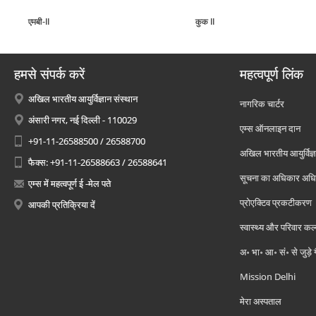
एमबी-II
कुक II
हमसे संपर्क करें
महत्वपूर्ण लिंक
अखिल भारतीय आयुर्विज्ञान संस्थान
नागरिक चार्टर
अंसारी नगर, नई दिल्ली - 110029
एम्स ऑनलाइन दान
+91-11-26588500 / 26588700
अखिल भारतीय आयुर्विज्ञ
फैक्स: +91-11-26588663 / 26588641
सूचना का अधिकार अध
एम्स में महत्वपूर्ण ई -मेल पते
प्रोएक्टिव प्रकटीकरण
आपकी प्रतिक्रिया दें
स्वास्थ्य और परिवार कल
अ॰ भा॰ आ॰ सं॰ से जुड़े
Mission Delhi
मेरा अस्पताल