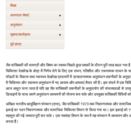
शिक्षा
अस्‍पताल सेवाएं
अनुसंधान
सूचना/कार्यक्रम
पूर्व छात्र
जैव सांख्यिकी की सामग्री और विषय का स्‍वरूप पिछले कुछ दशकों के दौरान पूरी तरह बदल गया है। ए
चिकित्‍सा देखरेख के क्षेत्र में निर्णय लेने के लिए एक सघन, गतिशील और रचनात्‍मक साधन के रूप 
मॉडलों के विकास तथा स्‍वास्‍थ्‍य देखरेख प्रदायगी में प्रचालनात्‍मक अनुसंधान तकनीकों के अन
में चिकित्‍सा और स्‍वास्‍थ्‍य अनुसंधान में नए आयाम और क्षमताएं तैयार की हैं। इस संदर्भ में एक चि
आज अधूरा माना जाता है यदि वह जैव सांख्यिकी तकनीकों के अनुप्रयोग की संभाव्‍यताओं से उपयुक्‍त
डिजाइनों के साथ अपने अनुसंधान अध्‍ययनों की योजना बना सके और उपयुक्‍त सांख्यिकी विधियों को 
अखिल भारतीय आयुर्विज्ञान संस्‍थान (एम्‍स), जैव सांख्यिकी 1973 तक निवारणात्‍मक और सामाजिक चि
इकाई का गठन निवारणात्‍मक और सामाजिक चिकित्‍सा विभाग से किया गया था। इस इकाई को 1986
महसूस की गई जरूरत पूरी कर सके। एक स्‍वतंत्र विभाग के रूप में यह संस्‍थान में अध्‍यापन और अन
करता हैं।