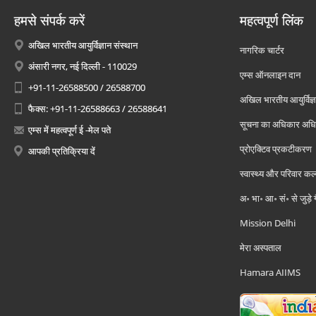
हमसे संपर्क करें
महत्वपूर्ण लिंक
अखिल भारतीय आयुर्विज्ञान संस्थान
नागरिक चार्टर
अंसारी नगर, नई दिल्ली - 110029
एम्स ऑनलाइन दान
+91-11-26588500 / 26588700
अखिल भारतीय आयुर्विज्ञ
फैक्स: +91-11-26588663 / 26588641
सूचना का अधिकार अध
एम्स में महत्वपूर्ण ई -मेल पते
प्रोएक्टिव प्रकटीकरण
आपकी प्रतिक्रिया दें
स्वास्थ्य और परिवार कल
अ॰ भा॰ आ॰ सं॰ से जुड़े
Mission Delhi
मेरा अस्पताल
Hamara AIIMS