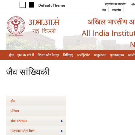
इंट्रानेट का उपयोग
@a
Default Theme
मेल
साइटमैप
अखिल भारतीय आयुर
All India Instit
N
होम
एम्‍स के बारे में
विभाग और केन्‍द्र
निविदाएं
अपॉइंटमेंट
अनुसंधान
पुस्तकालय
आयो
जैव सांख्यिकी
होम
परिचय
संकाय/स्‍टाफ
पाठ्यक्रम/प्रशिक्षण