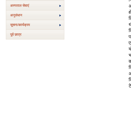
अस्‍पताल सेवाएं
अ
क
अनुसंधान
त
थ
सूचना/कार्यक्रम
व
पूर्व छात्र
प
ए
य
भ
क
व
अ
क
ट