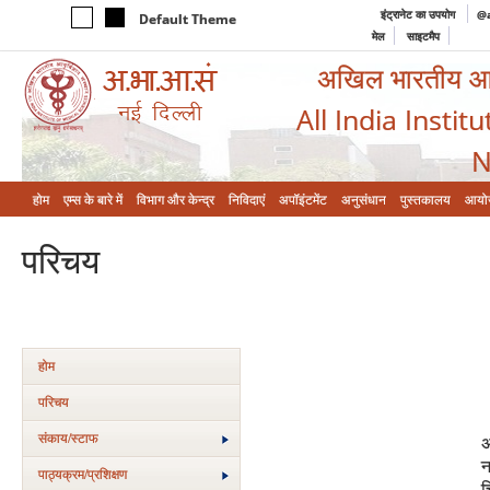
इंट्रानेट का उपयोग
@a
Default Theme
मेल
साइटमैप
अखिल भारतीय आयुर
All India Instit
N
होम
एम्‍स के बारे में
विभाग और केन्‍द्र
निविदाएं
अपॉइंटमेंट
अनुसंधान
पुस्तकालय
आयो
परिचय
होम
परिचय
संकाय/स्‍टाफ
अ
न
पाठ्यक्रम/प्रशिक्षण
च