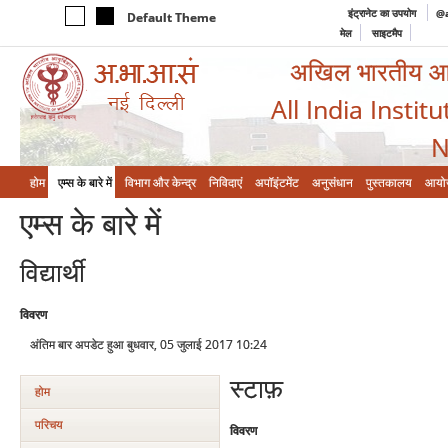
इंट्रानेट का उपयोग
@a
Default Theme
मेल
साइटमैप
अखिल भारतीय आयुर
All India Instit
N
होम
एम्‍स के बारे में
विभाग और केन्‍द्र
निविदाएं
अपॉइंटमेंट
अनुसंधान
पुस्तकालय
आयो
एम्‍स के बारे में
विद्यार्थी
विवरण
अंतिम बार अपडेट हुआ बुधवार, 05 जुलाई 2017 10:24
स्टाफ़
होम
परिचय
विवरण