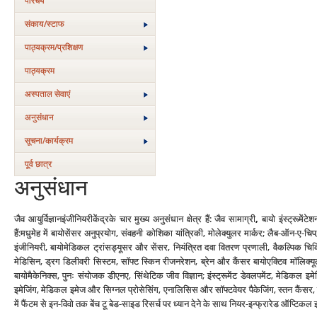
परिचय
संकाय/स्‍टाफ
पाठ्यक्रम/प्रशिक्षण
पाठ्यक्रम
अस्‍पताल सेवाएं
अनुसंधान
सूचना/कार्यक्रम
पूर्व छात्र
अनुसंधान
जैव आयुर्विज्ञानइंजीनियरीकेंद्रके चार मुख्य अनुसंधान क्षेत्र हैं: जैव सामाग्री
,
बायो इंस्ट्रूमेंट
हैं:मधुमेह में बायोसेंसर अनुप्रयोग, संवहनी कोशिका यांत्रिकी, मोलेक्युलर मार्कर; लैब-ऑन-ए-चि
इंजीनियरी, बायोमेडिकल ट्रांसड्यूसर और सेंसर, नियंत्रित दवा वितरण प्रणाली, वैकल्पिक चिकित
मेडिसिन, ड्रग डिलीवरी सिस्टम, सॉफ्ट स्किन रीजनरेशन, ब्रेन और कैंसर बायोएक्टिव मॉलिक्यूल्स
बायोमैकेनिक्स, पुनः संयोजक डीएनए, सिंथेटिक जीव विज्ञान; इंस्ट्रूमेंट डेवलपमेंट, मेडि
इमेजिंग, मेडिकल इमेज और सिग्नल प्रोसेसिंग, एनालिसिस और सॉफ्टवेयर पैकेजिंग, स्तन कैंसर, क
में फैंटम से इन-विवो तक बेंच टू बेड-साइड रिसर्च पर ध्यान देने के साथ नियर-इन्फ्रारेड ऑप्टि