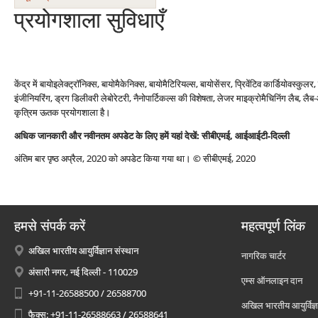
प्रयोगशाला सुविधाएँ
केंद्र में बायोइलेक्ट्रॉनिक्स, बायोमैकेनिक्स, बायोमैटिरियल्स, बायोसेंसर, प्रिवेंटिव कार्डियोवस्कुल
इंजीनियरिंग, ड्रग डिलीवरी लेबोरेटरी, नैनोपार्टिकल्स की विशेषता, लेजर माइक्रोमैचिनिंग लैब, ल
कृत्रिम ऊतक प्रयोगशाला है।
अधिक जानकारी और नवीनतम अपडेट के लिए हमें यहां देखें:
सीबीएमई
, आईआईटी-दिल्ली
अंतिम बार पृष्ठ अप्रैल, 2020 को अपडेट किया गया था। © सीबीएमई, 2020
हमसे संपर्क करें
महत्वपूर्ण लिंक
अखिल भारतीय आयुर्विज्ञान संस्थान
नागरिक चार्टर
अंसारी नगर, नई दिल्ली - 110029
एम्स ऑनलाइन दान
+91-11-26588500 / 26588700
अखिल भारतीय आयुर्विज्ञ
फैक्स: +91-11-26588663 / 26588641