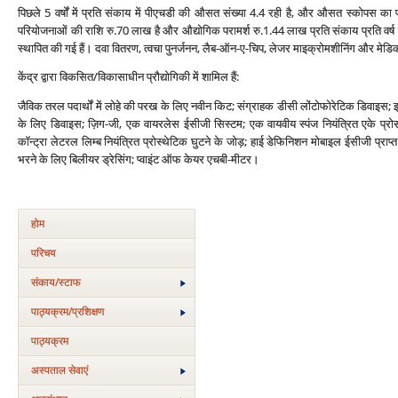
पिछले 5 वर्षों में प्रति संकाय में पीएचडी की औसत संख्या 4.4 रही है, और औसत स्कोपस का प्
परियोजनाओं की राशि रु.70 लाख है और औद्योगिक परामर्श रु.1.44 लाख प्रति संकाय प्रति वर्ष ह
स्थापित की गई हैं। दवा वितरण, त्वचा पुनर्जनन, लैब-ऑन-ए-चिप, लेजर माइक्रोमशीनिंग और मेडि
केंद्र द्वारा विकसित/विकासाधीन प्रौद्योगिकी में शामिल हैं:
जैविक तरल पदार्थों में लोहे की परख के लिए नवीन किट; संग्राहक डीसी लोंटोफोरेटिक डिवाइस; इ
के लिए डिवाइस; ज़िग-जी, एक वायरलेस ईसीजी सिस्टम; एक वायवीय स्पंज नियंत्रित एके प्र
कॉन्ट्रा लेटरल लिम्ब नियंत्रित प्रोस्थेटिक घुटने के जोड़; हाई डेफिनिशन मोबाइल ईसीजी प्
भरने के लिए बिलीयर ड्रेसिंग; प्वाइंट ऑफ केयर एचबी-मीटर।
होम
परिचय
संकाय/स्‍टाफ
पाठ्यक्रम/प्रशिक्षण
पाठ्यक्रम
अस्‍पताल सेवाएं