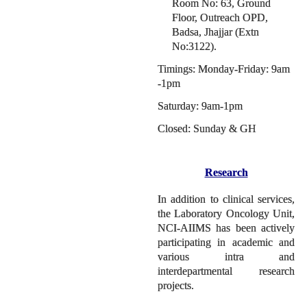
Room No: 63, Ground
Floor, Outreach OPD,
Badsa, Jhajjar (Extn
No:3122).
Timings: Monday-Friday: 9am
-1pm
Saturday: 9am-1pm
Closed: Sunday & GH
Research
In addition to clinical services,
the Laboratory Oncology Unit,
NCI-AIIMS has been actively
participating in academic and
various intra and
interdepartmental research
projects.