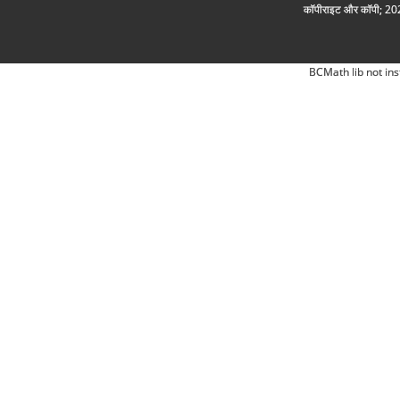
कॉपीराइट और कॉपी; 2026
BCMath lib not ins