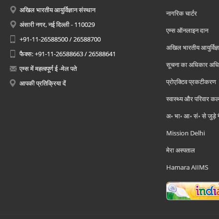
अखिल भारतीय आयुर्विज्ञान संस्थान
नागरिक चार्टर
अंसारी नगर, नई दिल्ली - 110029
एम्स ऑनलाइन दान
+91-11-26588500 / 26588700
अखिल भारतीय आयुर्विज्ञ
फैक्स: +91-11-26588663 / 26588641
सूचना का अधिकार अध
एम्स में महत्वपूर्ण ई -मेल पते
प्रोएक्टिव प्रकटीकरण
आपकी प्रतिक्रिया दें
स्वास्थ्य और परिवार कल
अ॰ भा॰ आ॰ सं॰ से जुड़े
Mission Delhi
मेरा अस्पताल
Hamara AIIMS