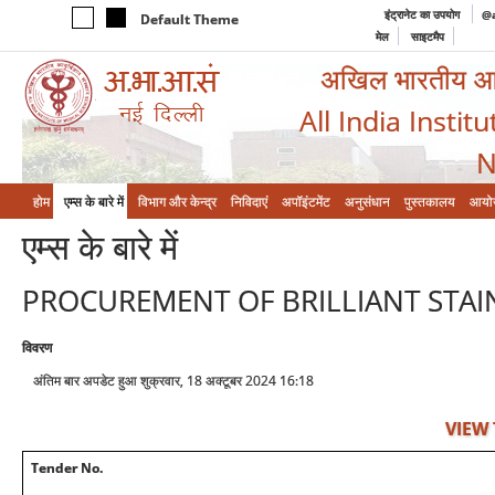
इंट्रानेट का उपयोग
@a
Default Theme
मेल
साइटमैप
अखिल भारतीय आयुर
All India Instit
N
होम
एम्‍स के बारे में
विभाग और केन्‍द्र
निविदाएं
अपॉइंटमेंट
अनुसंधान
पुस्तकालय
आयो
एम्‍स के बारे में
PROCUREMENT OF BRILLIANT STAIN
विवरण
अंतिम बार अपडेट हुआ शुक्रवार, 18 अक्टूबर 2024 16:18
VIEW
Tender No.