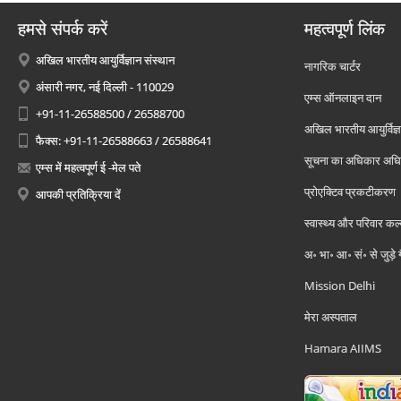
हमसे संपर्क करें
महत्वपूर्ण लिंक
अखिल भारतीय आयुर्विज्ञान संस्थान
नागरिक चार्टर
अंसारी नगर, नई दिल्ली - 110029
एम्स ऑनलाइन दान
+91-11-26588500 / 26588700
अखिल भारतीय आयुर्विज्ञ
फैक्स: +91-11-26588663 / 26588641
सूचना का अधिकार अध
एम्स में महत्वपूर्ण ई -मेल पते
प्रोएक्टिव प्रकटीकरण
आपकी प्रतिक्रिया दें
स्वास्थ्य और परिवार कल
अ॰ भा॰ आ॰ सं॰ से जुड़े
Mission Delhi
मेरा अस्पताल
Hamara AIIMS