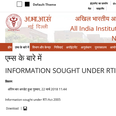
इंट्रानेट का उपयोग
@a
Default Theme
मेल
साइटमैप
अखिल भारतीय आयुर
All India Instit
N
होम
एम्‍स के बारे में
विभाग और केन्‍द्र
निविदाएं
अपॉइंटमेंट
अनुसंधान
पुस्तकालय
आयो
एम्‍स के बारे में
INFORMATION SOUGHT UNDER RTI
विवरण
अंतिम बार अपडेट हुआ गुरुवार, 22 मार्च 2018 11:44
Information sought under RTI Act 2005