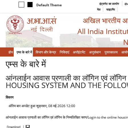
इंट्रानेट का उपयोग
@a
Default Theme
मेल
साइटमैप
अखिल भारतीय आयुर
All India Instit
N
होम
एम्‍स के बारे में
विभाग और केन्‍द्र
निविदाएं
अपॉइंटमेंट
अनुसंधान
पुस्तकालय
आयो
एम्‍स के बारे में
आंनलाईन आवास प्रणाली का लॉगिन एवं लॉ
HOUSING SYSTEM AND THE FOLLO
विवरण
अंतिम बार अपडेट हुआ शुक्रवार, 08 मई 2026 12:00
आंनलाईन आवास प्रणाली का लॉगिन एवं लॉगिन के निम्मलिखित चरण/Login to the online hou