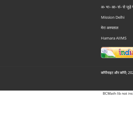
अ॰ भा॰ आ॰ सं॰ से जुड़े
Mission Delhi
मेरा अस्पताल
Hamara AIIMS
कॉपीराइट और कॉपी; 2026
BCMath lib not ins