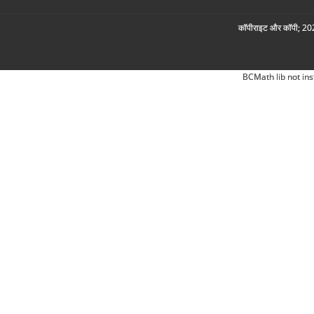
कॉपीराइट और कॉपी; 2026
BCMath lib not ins