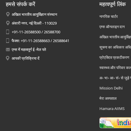
हमसे संपर्क करें
महत्वपूर्ण लिंक
अखिल भारतीय आयुर्विज्ञान संस्थान
नागरिक चार्टर
अंसारी नगर, नई दिल्ली - 110029
एम्स ऑनलाइन दान
+91-11-26588500 / 26588700
अखिल भारतीय आयुर्विज्ञ
फैक्स: +91-11-26588663 / 26588641
सूचना का अधिकार अध
एम्स में महत्वपूर्ण ई -मेल पते
प्रोएक्टिव प्रकटीकरण
आपकी प्रतिक्रिया दें
स्वास्थ्य और परिवार कल
अ॰ भा॰ आ॰ सं॰ से जुड़े
Mission Delhi
मेरा अस्पताल
Hamara AIIMS