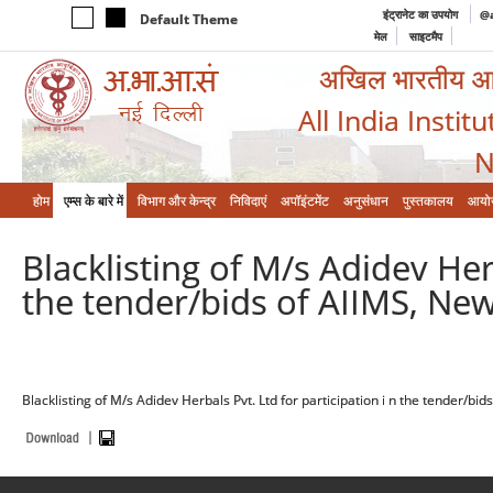
इंट्रानेट का उपयोग
@a
Default Theme
मेल
साइटमैप
अखिल भारतीय आयुर
All India Instit
N
होम
एम्‍स के बारे में
विभाग और केन्‍द्र
निविदाएं
अपॉइंटमेंट
अनुसंधान
पुस्तकालय
आयो
Blacklisting of M/s Adidev Herb
the tender/bids of AIIMS, New
Blacklisting of M/s Adidev Herbals Pvt. Ltd for participation i n the tender/bid