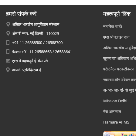
हमसे संपर्क करें
महत्वपूर्ण लिंक
अखिल भारतीय आयुर्विज्ञान संस्थान
नागरिक चार्टर
अंसारी नगर, नई दिल्ली - 110029
एम्स ऑनलाइन दान
+91-11-26588500 / 26588700
अखिल भारतीय आयुर्विज्ञ
फैक्स: +91-11-26588663 / 26588641
सूचना का अधिकार अध
एम्स में महत्वपूर्ण ई -मेल पते
प्रोएक्टिव प्रकटीकरण
आपकी प्रतिक्रिया दें
स्वास्थ्य और परिवार कल
अ॰ भा॰ आ॰ सं॰ से जुड़े
Mission Delhi
मेरा अस्पताल
Hamara AIIMS