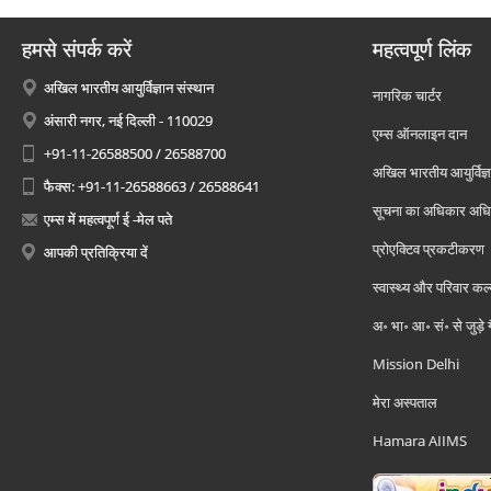
हमसे संपर्क करें
महत्वपूर्ण लिंक
अखिल भारतीय आयुर्विज्ञान संस्थान
नागरिक चार्टर
अंसारी नगर, नई दिल्ली - 110029
एम्स ऑनलाइन दान
+91-11-26588500 / 26588700
अखिल भारतीय आयुर्विज्ञ
फैक्स: +91-11-26588663 / 26588641
सूचना का अधिकार अध
एम्स में महत्वपूर्ण ई -मेल पते
प्रोएक्टिव प्रकटीकरण
आपकी प्रतिक्रिया दें
स्वास्थ्य और परिवार कल
अ॰ भा॰ आ॰ सं॰ से जुड़े
Mission Delhi
मेरा अस्पताल
Hamara AIIMS