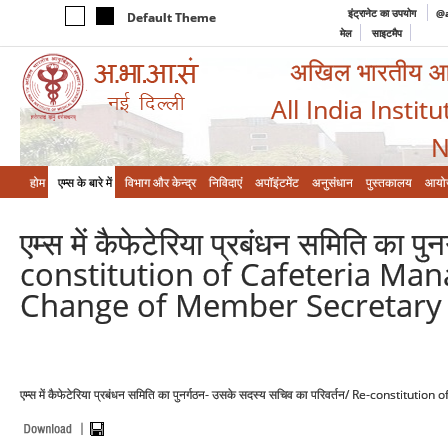
इंट्रानेट का उपयोग
@a
Default Theme
मेल
साइटमैप
अखिल भारतीय आयुर
All India Instit
N
होम
एम्‍स के बारे में
विभाग और केन्‍द्र
निविदाएं
अपॉइंटमेंट
अनुसंधान
पुस्तकालय
आयो
एम्स में कैफेटेरिया प्रबंधन समिति का 
constitution of Cafeteria Ma
Change of Member Secretary 
एम्स में कैफेटेरिया प्रबंधन समिति का पुनर्गठन- उसके सदस्य सचिव का परिवर्तन/ Re-co