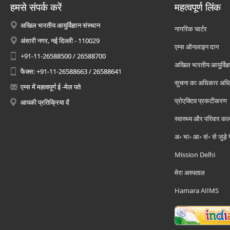
हमसे संपर्क करें
महत्वपूर्ण लिंक
अखिल भारतीय आयुर्विज्ञान संस्थान
नागरिक चार्टर
अंसारी नगर, नई दिल्ली - 110029
एम्स ऑनलाइन दान
+91-11-26588500 / 26588700
अखिल भारतीय आयुर्विज्ञ
फैक्स: +91-11-26588663 / 26588641
सूचना का अधिकार अध
एम्स में महत्वपूर्ण ई -मेल पते
प्रोएक्टिव प्रकटीकरण
आपकी प्रतिक्रिया दें
स्वास्थ्य और परिवार कल
अ॰ भा॰ आ॰ सं॰ से जुड़े
Mission Delhi
मेरा अस्पताल
Hamara AIIMS