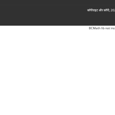
कॉपीराइट और कॉपी; 2026
BCMath lib not ins