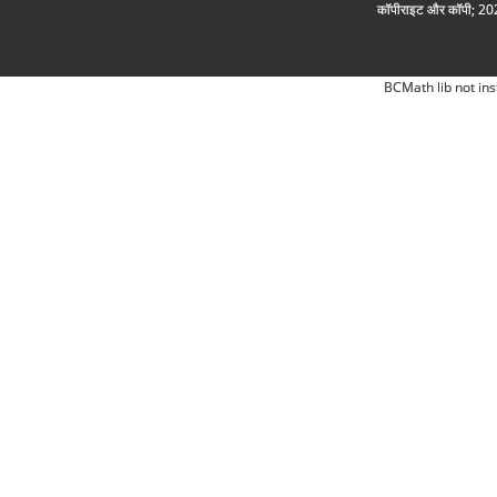
कॉपीराइट और कॉपी; 2026
BCMath lib not ins