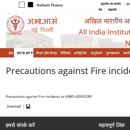
इंट्रानेट का उपयोग
@a
Default Theme
मेल
साइटमैप
अखिल भारतीय आयुर
All India Instit
N
होम
एम्‍स के बारे में
विभाग और केन्‍द्र
निविदाएं
अपॉइंटमेंट
अनुसंधान
पुस्तकालय
आयो
Precautions against Fire inc
Precautions against Fire incidents at AIIMS-ADVISORY
हमसे संपर्क करें
महत्वपूर्ण लिंक