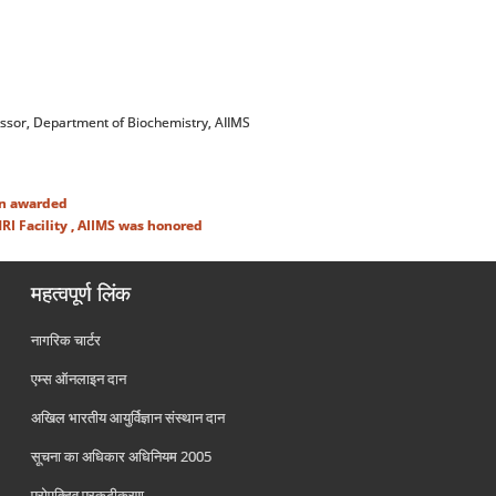
essor, Department of Biochemistry, AIIMS
en awarded
I Facility , AIIMS was honored
महत्वपूर्ण लिंक
नागरिक चार्टर
एम्स ऑनलाइन दान
अखिल भारतीय आयुर्विज्ञान संस्थान दान
सूचना का अधिकार अधिनियम 2005
प्रोएक्टिव प्रकटीकरण