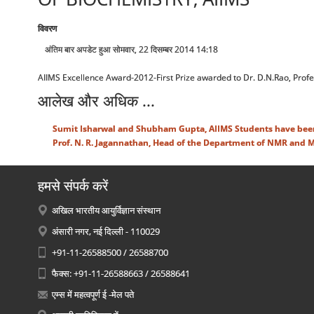
विवरण
अंतिम बार अपडेट हुआ सोमवार, 22 दिसम्बर 2014 14:18
AIIMS Excellence Award-2012-First Prize awarded to Dr. D.N.Rao, Prof
आलेख और अधिक ...
Sumit Isharwal and Shubham Gupta, AIIMS Students have be
Prof. N. R. Jagannathan, Head of the Department of NMR and MR
हमसे संपर्क करें
अखिल भारतीय आयुर्विज्ञान संस्थान
अंसारी नगर, नई दिल्ली - 110029
+91-11-26588500 / 26588700
फैक्स: +91-11-26588663 / 26588641
एम्स में महत्वपूर्ण ई -मेल पते