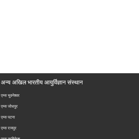
अन्य अखिल भारतीय आयुर्विज्ञान संस्थान
एम्‍स भुवनेश्वर
एम्‍स जोधपुर
एम्‍स पटना
एम्‍स रायपुर
एम्‍स ऋषिकेश