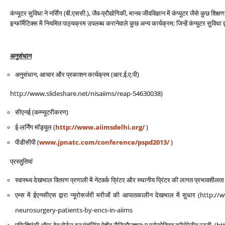
कंप्यूटर सुविधा ने नर्सिंग (बी.एससी.), जैव-प्रौद्योगिकी, मानव जीवविज्ञान में कंप्यूटर जैसे कुछ श
इन्फॉर्मेटिक्स में नियमित पाठ्यक्रम उपलब्ध करानेवाले कुछ अन्य कार्यक्रम; जिन्हें कंप्यूटर सुविधा द्व
अनुसंधान
अनुसंधान, आचार और प्रकाशन कार्यक्रम (आर.ई.ए.पी)
http://www.slideshare.net/nisaiims/reap-54630038)
सीएनई (कम्प्यूटरीकरण)
ई-लर्निंग मॉड्यूल (
http://www.aiimsdelhi.org/
)
पीडीसीपी (
www.jpnatc.com/conference/pspd2013/
)
प्रस्तुतियां
स्वास्थ्य देखभाल वितरण प्रणाली में नेटवर्क प्रिंटर और स्थानीय प्रिंटर की लागत 
एम्स में ईएनसीएस द्वारा न्यूरोसर्जरी मरीजों की आपातकालीन देखभाल में सुधार (
neurosurgery-patients-by-encs-in-aiims