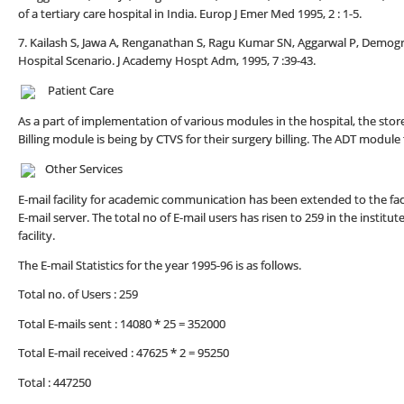
of a tertiary care hospital in India. Europ J Emer Med 1995, 2 : 1-5.
7. Kailash S, Jawa A, Renganathan S, Ragu Kumar SN, Aggarwal P, Demogra
Hospital Scenario. J Academy Hospt Adm, 1995, 7 :39-43.
Patient Care
As a part of implementation of various modules in the hospital, the s
Billing module is being by CTVS for their surgery billing. The ADT modu
Other Services
E-mail facility for academic communication has been extended to the fac
E-mail server. The total no of E-mail users has risen to 259 in the instit
facility.
The E-mail Statistics for the year 1995-96 is as follows.
Total no. of Users : 259
Total E-mails sent : 14080 * 25 = 352000
Total E-mail received : 47625 * 2 = 95250
Total : 447250