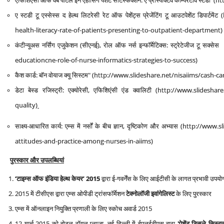
एफिशिएंसी ऑफ वेब पोर्टल इन एंहांसिंग पेशेंट सैटिस्फैक्शन: ए प्रोस्पेक्टिव कॉम्पेरे
ए स्टडी टू एस्सेस्स द हेल्थ लिटरेसी रेट ऑफ पेशेंट्स प्रेजेंटिंग टू आउटपेशेंट डिप
health-literacy-rate-of-patients-presenting-to-outpatient-department)
कंटीन्यूअस नर्सिंग एजुकेशन (सीएनई), रोल ऑफ नर्स इन्फॉर्मेटिक्स: स्ट्रेटेजीज ट
educationcne-role-of-nurse-informatics-strategies-to-success)
कैश कार्ड: बॉन वोयाज क्यू सिस्टम" (http://www.slideshare.net/nisaiims/ca
डेटा बेस्ड रजिस्ट्री: एक्योरेसी, एफिशिएंसी एंड क्वालिटी (http://www.slides
quality)
साक्ष्य-आधारित कार्य: एम्स में नर्सों के बीच ज्ञान, दृष्टिकोण और अभ्यास (http
attitudes-and-practice-among-nurses-in-aiims)
पुरस्कार और उपलब्धियां
‘
टाइम्स ऑफ इंडिया हेल्थ केयर
’
2015
द्वारा ई-गवर्नेंस के लिए आईटीसी के लागत प्रभावी उपयो
2015 में टीसीएस द्वारा एम्स ओपीडी ट्रांसफॉर्मेशन
टेक्नोलॉजी इवांगेलिस्ट
के लिए पुरस्कार
एम्स में ऑनलाइन नियुक्ति प्रणाली के लिए स्कोच अवार्ड 2015
12 मार्च 2015 को होटल रॉयल प्लाजा, नई दिल्ली में ईएलईटीएस द्वारा
'
पेशेंट डिस्प्ले सिस्ट