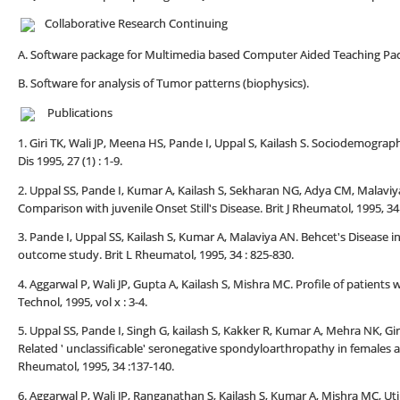
Collaborative Research Continuing
A. Software package for Multimedia based Computer Aided Teaching Pac
B. Software for analysis of Tumor patterns (biophysics).
Publications
1. Giri TK, Wali JP, Meena HS, Pande I, Uppal S, Kailash S. Sociodemograp
Dis 1995, 27 (1) : 1-9.
2. Uppal SS, Pande I, Kumar A, Kailash S, Sekharan NG, Adya CM, Malaviya 
Comparison with juvenile Onset Still's Disease. Brit J Rheumatol, 1995, 34 
3. Pande I, Uppal SS, Kailash S, Kumar A, Malaviya AN. Behcet's Disease 
outcome study. Brit L Rheumatol, 1995, 34 : 825-830.
4. Aggarwal P, Wali JP, Gupta A, Kailash S, Mishra MC. Profile of patient
Technol, 1995, vol x : 3-4.
5. Uppal SS, Pande I, Singh G, kailash S, Kakker R, Kumar A, Mehra NK, Gir
Related ' unclassificable' seronegative spondyloarthropathy in females an
Rheumatol, 1995, 34 :137-140.
6. Aggarwal P, Wali JP, Ranganathan S, Kailash S, Kumar A, Mishra MC, U