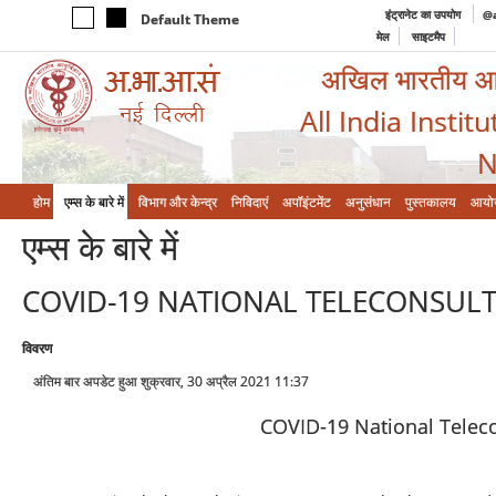
इंट्रानेट का उपयोग
@a
Default Theme
मेल
साइटमैप
अखिल भारतीय आयुर
All India Instit
N
होम
एम्‍स के बारे में
विभाग और केन्‍द्र
निविदाएं
अपॉइंटमेंट
अनुसंधान
पुस्तकालय
आयो
एम्‍स के बारे में
COVID-19 NATIONAL TELECONSUL
विवरण
अंतिम बार अपडेट हुआ शुक्रवार, 30 अप्रैल 2021 11:37
COVID-19 National Teleco