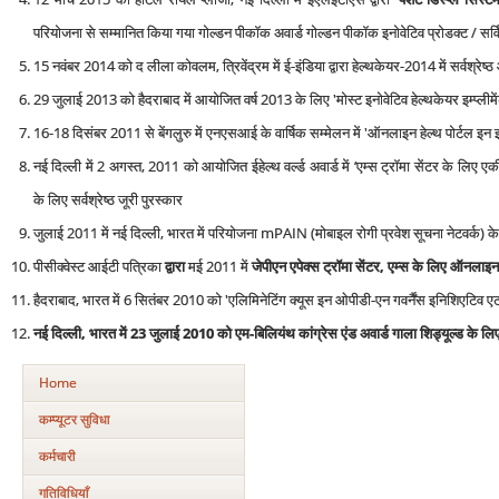
परियोजना से सम्मानित किया गया गोल्डन पीकॉक अवार्ड गोल्डन पीकॉक इनोवेटिव प्रोडक्ट / सर्व
15 नवंबर 2014 को द लीला कोवलम, त्रिवेंद्रम में ई-इंडिया द्वारा हेल्थकेयर-2014 में सर्वश्रे
29 जुलाई 2013 को हैदराबाद में आयोजित वर्ष 2013 के लिए 'मोस्ट इनोवेटिव हेल्थकेयर इम्प्लीमें
16-18 दिसंबर 2011 से बेंगलुरु में एनएसआई के वार्षिक सम्मेलन में 'ऑनलाइन हेल्थ पोर्टल इन इम्प
नई दिल्ली में 2 अगस्त, 2011 को आयोजित ईहेल्थ वर्ल्ड अवार्ड में ‘एम्स ट्रॉमा सेंटर के लि
के लिए सर्वश्रेष्ठ जूरी पुरस्कार
जुलाई 2011 में नई दिल्ली, भारत में परियोजना mPAIN (मोबाइल रोगी प्रवेश सूचना नेटवर्क) के 
पीसीक्वेस्ट आईटी पत्रिका
द्वारा
मई 2011 में
जेपीएन एपेक्स ट्रॉमा सेंटर, एम्स के लिए ऑनलाइन पो
हैदराबाद, भारत में 6 सितंबर 2010 को 'एलिमिनेटिंग क्यूस इन ओपीडी-एन गवर्नैंस इनिशिएटिव 
नई दिल्ली
,
भारत में 23 जुलाई 2010 को एम-बिलियंथ कांग्रेस एंड अवार्ड गाला शिड्यूल्ड के लि
Home
कम्‍प्‍यूटर सुविधा
कर्मचारी
गतिविधियाँ