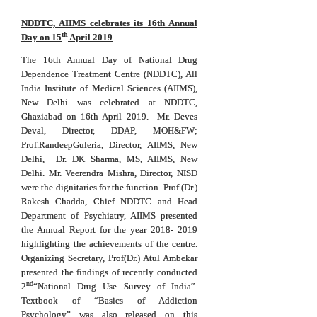
NDDTC, AIIMS celebrates its 16th Annual
th
Day on 15
April 2019
The 16th Annual Day of National Drug
Dependence Treatment Centre (NDDTC), All
India Institute of Medical Sciences (AIIMS),
New Delhi was celebrated at NDDTC,
Ghaziabad on 16th April 2019. Mr. Deves
Deval, Director, DDAP, MOH&FW;
Prof.RandeepGuleria, Director, AIIMS, New
Delhi, Dr. DK Sharma, MS, AIIMS, New
Delhi. Mr. Veerendra Mishra, Director, NISD
were the dignitaries for the function. Prof (Dr.)
Rakesh Chadda, Chief NDDTC and Head
Department of Psychiatry, AIIMS presented
the Annual Report for the year 2018- 2019
highlighting the achievements of the centre.
Organizing Secretary, Prof(Dr.) Atul Ambekar
presented the findings of recently conducted
nd
2
“National Drug Use Survey of India”.
Textbook of “Basics of Addiction
Psychology” was also released on this