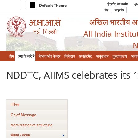
इंट्रानेट का उपयोग
@a
Default Theme
मेल
साइटमैप
अखिल भारतीय आयुर
All India Instit
N
होम
एम्‍स के बारे में
विभाग और केन्‍द्र
निविदाएं
अपॉइंटमेंट
अनुसंधान
पुस्तकालय
आयो
NDDTC, AIIMS celebrates its 
परिचय
Chief Message
Administrative structure
संकाय / स्टाफ