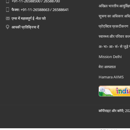
+91-11-26588500 / 26588700
अखिल भारतीय आयुर्विज्ञ
फैक्स: +91-11-26588663 / 26588641
सूचना का अधिकार अध
एम्स में महत्वपूर्ण ई -मेल पते
प्रोएक्टिव प्रकटीकरण
आपकी प्रतिक्रिया दें
स्वास्थ्य और परिवार कल
अ॰ भा॰ आ॰ सं॰ से जुड़े
Mission Delhi
मेरा अस्पताल
Hamara AIIMS
कॉपीराइट और कॉपी; 2026