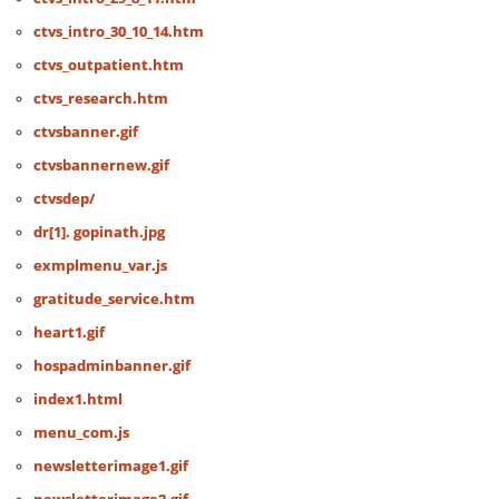
ctvs_intro_30_10_14.htm
ctvs_outpatient.htm
ctvs_research.htm
ctvsbanner.gif
ctvsbannernew.gif
ctvsdep/
dr[1]. gopinath.jpg
exmplmenu_var.js
gratitude_service.htm
heart1.gif
hospadminbanner.gif
index1.html
menu_com.js
newsletterimage1.gif