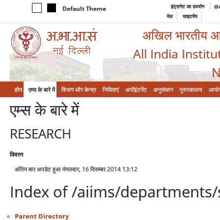
इंट्रानेट का उपयोग
@a
Default Theme
मेल
साइटमैप
अखिल भारतीय आयुर
All India Instit
N
होम
एम्‍स के बारे में
विभाग और केन्‍द्र
निविदाएं
अपॉइंटमेंट
अनुसंधान
पुस्तकालय
आयो
एम्‍स के बारे में
RESEARCH
विवरण
अंतिम बार अपडेट हुआ मंगलवार, 16 दिसम्बर 2014 13:12
Index of /aiims/departments/
Parent Directory