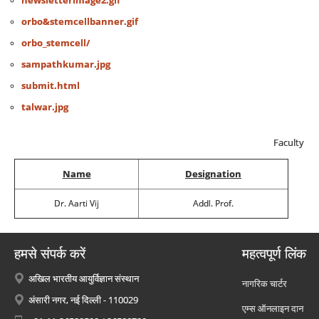
newsletterimage2.gif
orbo&stemcellbanner.gif
orbo_stemcell/
sampathkumar.jpg
submit.html
talwar.jpg
Faculty
Name
Designation
Dr. Aarti Vij
Addl. Prof.
हमसे संपर्क करें
महत्वपूर्ण लिंक
अखिल भारतीय आयुर्विज्ञान संस्थान
नागरिक चार्टर
अंसारी नगर, नई दिल्ली - 110029
एम्स ऑनलाइन दान