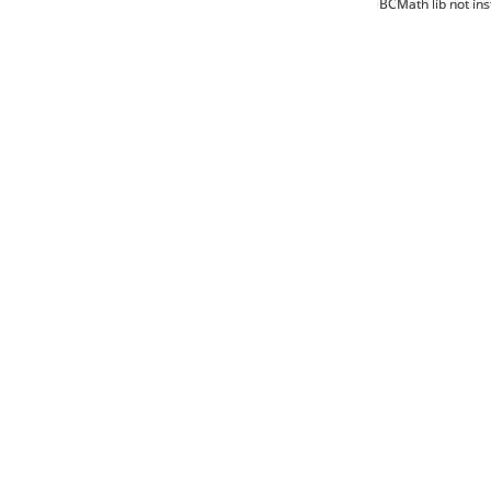
BCMath lib not ins