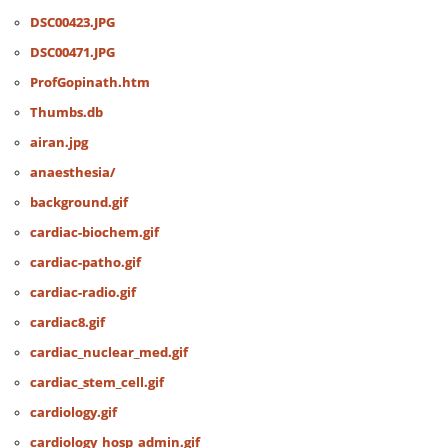
DSC00423.JPG
DSC00471.JPG
ProfGopinath.htm
Thumbs.db
airan.jpg
anaesthesia/
background.gif
cardiac-biochem.gif
cardiac-patho.gif
cardiac-radio.gif
cardiac8.gif
cardiac_nuclear_med.gif
cardiac_stem_cell.gif
cardiology.gif
cardiology_hosp_admin.gif