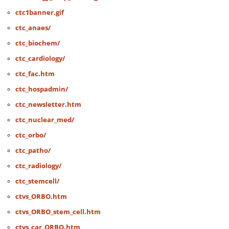
ctc1banner.gif
ctc_anaes/
ctc_biochem/
ctc_cardiology/
ctc_fac.htm
ctc_hospadmin/
ctc_newsletter.htm
ctc_nuclear_med/
ctc_orbo/
ctc_patho/
ctc_radiology/
ctc_stemcell/
ctvs_ORBO.htm
ctvs_ORBO_stem_cell.htm
ctvs_car_ORBO.htm