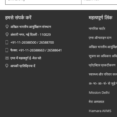
हमसे संपर्क करें
महत्वपूर्ण लिंक
अखिल भारतीय आयुर्विज्ञान संस्थान
नागरिक चार्टर
अंसारी नगर, नई दिल्ली - 110029
एम्स ऑनलाइन दान
+91-11-26588500 / 26588700
अखिल भारतीय आयुर्विज्ञ
फैक्स: +91-11-26588663 / 26588641
सूचना का अधिकार अध
एम्स में महत्वपूर्ण ई -मेल पते
प्रोएक्टिव प्रकटीकरण
आपकी प्रतिक्रिया दें
स्वास्थ्य और परिवार कल
अ॰ भा॰ आ॰ सं॰ से जुड़े
Mission Delhi
मेरा अस्पताल
Hamara AIIMS