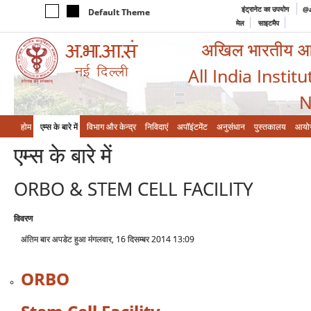
इंट्रानेट का उपयोग
@a
Default Theme
मेल
साइटमैप
अखिल भारतीय आयुर
All India Instit
N
होम
एम्‍स के बारे में
विभाग और केन्‍द्र
निविदाएं
अपॉइंटमेंट
अनुसंधान
पुस्तकालय
आयो
एम्‍स के बारे में
ORBO & STEM CELL FACILITY
विवरण
अंतिम बार अपडेट हुआ मंगलवार, 16 दिसम्बर 2014 13:09
ORBO