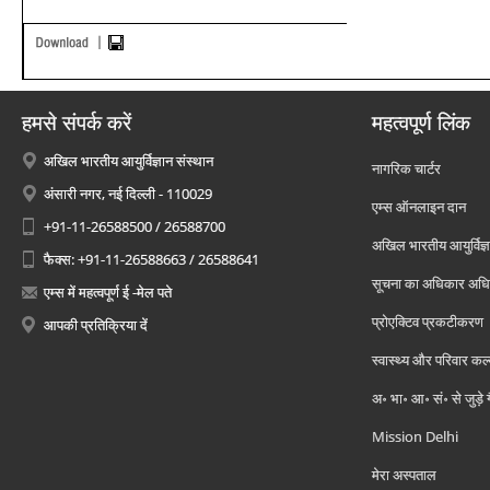
हमसे संपर्क करें
महत्वपूर्ण लिंक
अखिल भारतीय आयुर्विज्ञान संस्थान
नागरिक चार्टर
अंसारी नगर, नई दिल्ली - 110029
एम्स ऑनलाइन दान
+91-11-26588500 / 26588700
अखिल भारतीय आयुर्विज्ञ
फैक्स: +91-11-26588663 / 26588641
सूचना का अधिकार अध
एम्स में महत्वपूर्ण ई -मेल पते
प्रोएक्टिव प्रकटीकरण
आपकी प्रतिक्रिया दें
स्वास्थ्य और परिवार कल
अ॰ भा॰ आ॰ सं॰ से जुड़े
Mission Delhi
मेरा अस्पताल