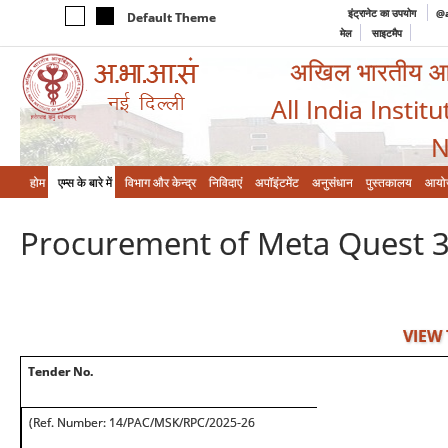
इंट्रानेट का उपयोग
@a
Default Theme
मेल
साइटमैप
अखिल भारतीय आयुर
All India Instit
N
होम
एम्‍स के बारे में
विभाग और केन्‍द्र
निविदाएं
अपॉइंटमेंट
अनुसंधान
पुस्तकालय
आयो
Procurement of Meta Quest 3
VIEW
Tender No.
(Ref. Number: 14/PAC/MSK/RPC/2025-26