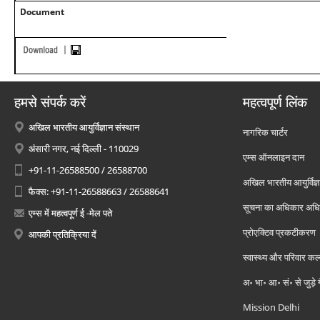
Document
हमसे संपर्क करें
महत्वपूर्ण लिंक
अखिल भारतीय आयुर्विज्ञान संस्थान
नागरिक चार्टर
अंसारी नगर, नई दिल्ली - 110029
एम्स ऑनलाइन दान
+91-11-26588500 / 26588700
अखिल भारतीय आयुर्विज्ञ
फैक्स: +91-11-26588663 / 26588641
सूचना का अधिकार अध
एम्स में महत्वपूर्ण ई -मेल पते
प्रोएक्टिव प्रकटीकरण
आपकी प्रतिक्रिया दें
स्वास्थ्य और परिवार कल
अ॰ भा॰ आ॰ सं॰ से जुड़े
Mission Delhi