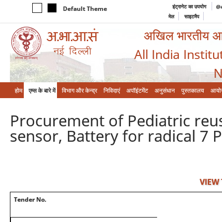
इंट्रानेट का उपयोग
@a
Default Theme
मेल
साइटमैप
अखिल भारतीय आयुर
All India Instit
N
होम
एम्‍स के बारे में
विभाग और केन्‍द्र
निविदाएं
अपॉइंटमेंट
अनुसंधान
पुस्तकालय
आयो
Procurement of Pediatric reu
sensor, Battery for radical 7
VIEW
Tender No.