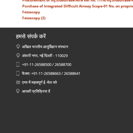
Procurement of Inj.Elosulfase-Alfa Ref no. 17/H/Inj.Elosulfase
Purchase of Integrated Difficult Airway Scope-01 No. on propri
Fetoscopy
Fetoscopy (2)
हमसे संपर्क करें
अखिल भारतीय आयुर्विज्ञान संस्थान
अंसारी नगर, नई दिल्ली - 110029
+91-11-26588500 / 26588700
फैक्स: +91-11-26588663 / 26588641
एम्स में महत्वपूर्ण ई -मेल पते
आपकी प्रतिक्रिया दें