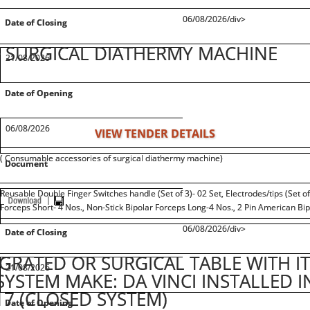
06/08/2026/div>
Date of Closing
 SURGICAL DIATHERMY MACHINE
21/08/2026
Date of Opening
06/08/2026
VIEW TENDER DETAILS
( Consumable accessories of surgical diathermy machine)
Document
Reusable Double Finger Switches handle (Set of 3)- 02 Set, Electrodes/tips (Set of 
Forceps Short- 4 Nos., Non-Stick Bipolar Forceps Long-4 Nos., 2 Pin American Bipo
06/08/2026/div>
Date of Closing
RATED OR SURGICAL TABLE WITH IT
21/08/2026
YSTEM MAKE: DA VINCI INSTALLED I
017 (CLOSED SYSTEM)
Date of Opening