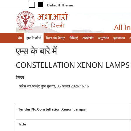
Default Theme
All I
होम
एम्‍स के बारे में
विभाग और केन्‍द्र
निविदाएं
अपॉइंटमेंट
अनुसंधान
पुस्तकालय
एम्‍स के बारे में
CONSTELLATION XENON LAMPS
विवरण
अंतिम बार अपडेट हुआ गुरुवार, 06 अगस्त 2026 16:16
Tender No.Constellation Xenon Lamps
Title