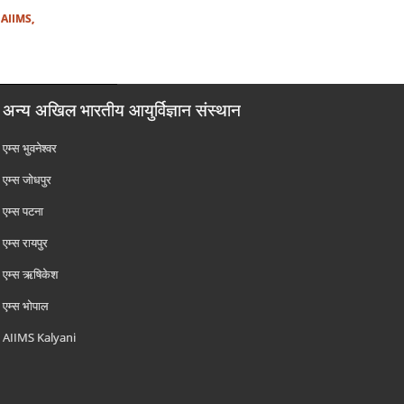
 AIIMS,
अन्य अखिल भारतीय आयुर्विज्ञान संस्थान
एम्‍स भुवनेश्वर
एम्‍स जोधपुर
एम्‍स पटना
एम्‍स रायपुर
एम्‍स ऋषिकेश
एम्‍स भोपाल
AIIMS Kalyani