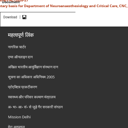
-Alfa/PAC/2026-27
Document
etary basis for Department of Neuroanaesthesiology and Critical Care, CNC,
महत्वपूर्ण लिंक
नागरिक चार्टर
एम्स ऑनलाइन दान
अखिल भारतीय आयुर्विज्ञान संस्थान दान
सूचना का अधिकार अधिनियम 2005
प्रोएक्टिव प्रकटीकरण
स्वास्थ्य और परिवार कल्याण मंत्रालय
अ॰ भा॰ आ॰ सं॰ से जुड़े गैर सरकारी संगठन
Mission Delhi
मेरा अस्पताल