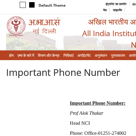
इंट्रानेट का उपयोग
@a
Default Theme
मेल
साइटमैप
अखिल भारतीय आयुर
All India Instit
N
होम
एम्‍स के बारे में
विभाग और केन्‍द्र
निविदाएं
अपॉइंटमेंट
अनुसंधान
पुस्तकालय
आयो
Important Phone Number
Important Phone Number:
Prof Alok Thakar
Head NCI
Phone: Office-01251-274002