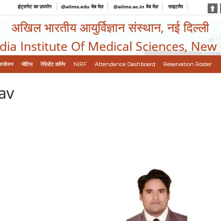
इंट्रानेट का उपयोग
@aiims.edu वेब मेल
@aiims.ac.in वेब मेल
साइटमैप
अखिल भारतीय आयुर्विज्ञान संस्थान, नई दिल्ली
ndia Institute Of Medical Sciences, New
आयोजन
नोटिस
रेसिडेंट कॉर्नर
NIRF
Attendance Dashboard
Reservation Roster
av