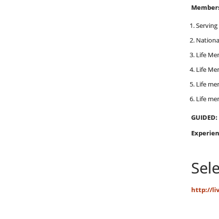
Members
Serving 
Nationa
Life Me
Life Me
Life me
Life me
GUIDED:
Experie
Sel
http://l