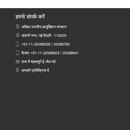
हमसे संपर्क करें
अखिल भारतीय आयुर्विज्ञान संस्थान
अंसारी नगर, नई दिल्ली - 110029
+91-11-26588500 / 26588700
फैक्स: +91-11-26588663 / 26588641
एम्स में महत्वपूर्ण ई -मेल पते
आपकी प्रतिक्रिया दें