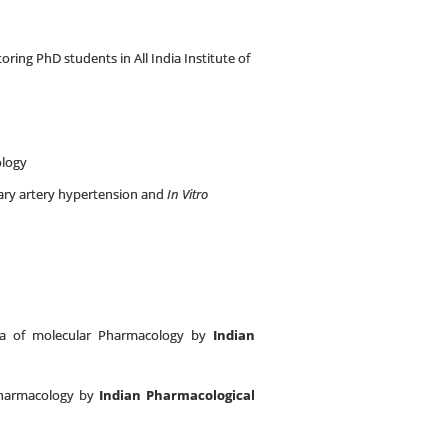
ng PhD students in All India Institute of
ology
nary artery hypertension and
In Vitro
ea of molecular Pharmacology by
Indian
 Pharmacology by
Indian Pharmacological