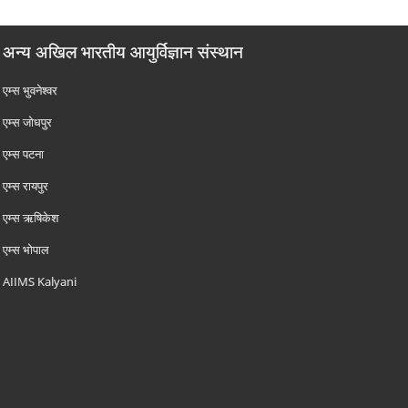
अन्य अखिल भारतीय आयुर्विज्ञान संस्थान
एम्‍स भुवनेश्वर
एम्‍स जोधपुर
एम्‍स पटना
एम्‍स रायपुर
एम्‍स ऋषिकेश
एम्‍स भोपाल
AIIMS Kalyani