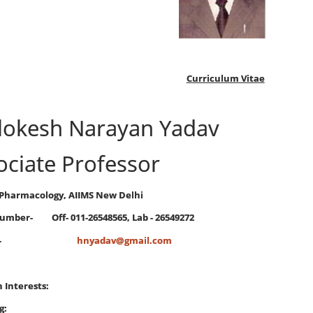
Curriculum Vitae
lokesh Narayan Yadav
ociate Professor
 Pharmacology, AIIMS New Delhi
mber- Off- 011-26548565, Lab - 26549272
ail Id-
hnyadav@gmail.com
 Interests:
g: