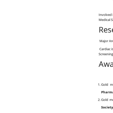
Involved 
Medical S
Res
Major Ar
Cardiac i
Screenin
Awar
Gold m
Pharma
Gold m
Society