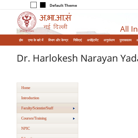
Default Theme
All I
होम
एम्‍स के बारे में
विभाग और केन्‍द्र
निविदाएं
अपॉइंटमेंट
अनुसंधान
पुस्तकालय
Dr. Harlokesh Narayan Yad
Home
Introduction
Faculty/Scientist/Staff
Courses/Training
NPIC