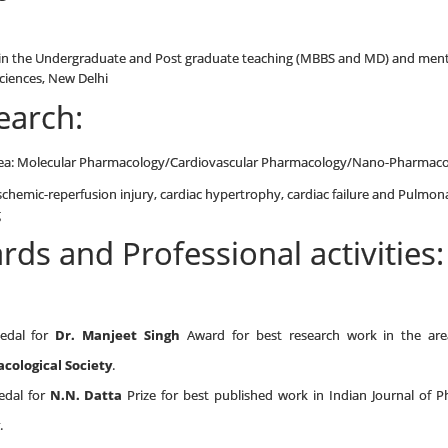
in the Undergraduate and Post graduate teaching (MBBS and MD) and mentori
ciences, New Delhi
earch:
ea: Molecular Pharmacology/Cardiovascular Pharmacology/Nano-Pharmac
schemic-reperfusion injury, cardiac hypertrophy, cardiac failure and Pulmo
g
ds and Professional activities:
edal for
Dr. Manjeet Singh
Award for best research work in the ar
cological Society
.
edal for
N.N. Datta
Prize for best published work in Indian Journal of
.