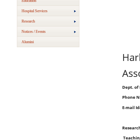
Education
Hospital Services
Research
Notices / Events
Alumini
Har
Ass
Dept. of
Phone Nu
E-m
Research
Teachin