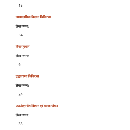
18
न्‍यायालयिक विज्ञान चिकित्‍सा
लेख गणना:
34
वित्त प्रभाग
लेख गणना:
6
वृद्धावस्था चिकित्सा
लेख गणना:
24
जठरांत्र रोग विज्ञान एवं मानव पोषण
लेख गणना:
33