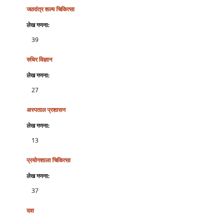
जठरांत्र शल्‍य चिकित्‍सा
लेख गणना:
39
रुधिर विज्ञान
लेख गणना:
27
अस्‍पताल प्रशासन
लेख गणना:
13
प्रयोगशाला चिकित्‍सा
लेख गणना:
37
दवा