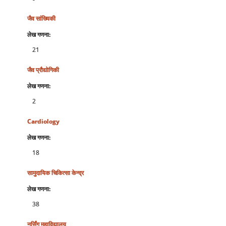
जैव सांख्यिकी
लेख गणना:
21
जैव प्रौद्योगिकी
लेख गणना:
2
Cardiology
लेख गणना:
18
सामुदायिक चिकित्‍सा केन्‍द्र
लेख गणना:
38
नर्सिंग महाविद्यालय