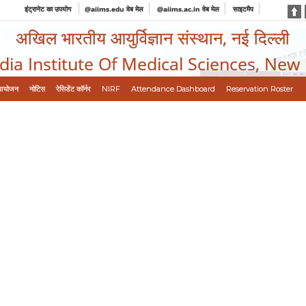
इंट्रानेट का उपयोग
@aiims.edu वेब मेल
@aiims.ac.in वेब मेल
साइटमैप
अखिल भारतीय आयुर्विज्ञान संस्थान, नई दिल्ली
ndia Institute Of Medical Sciences, New
आयोजन
नोटिस
रेसिडेंट कॉर्नर
NIRF
Attendance Dashboard
Reservation Roster