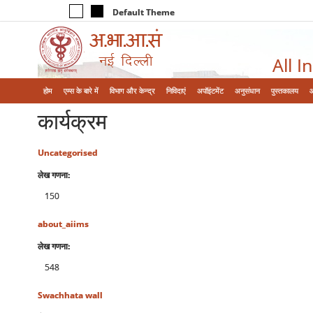
Default Theme
All I
होम
एम्‍स के बारे में
विभाग और केन्‍द्र
निविदाएं
अपॉइंटमेंट
अनुसंधान
पुस्तकालय
कार्यक्रम
Uncategorised
लेख गणना:
150
about_aiims
लेख गणना:
548
Swachhata wall