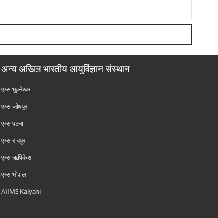
अन्य अखिल भारतीय आयुर्विज्ञान संस्थान
एम्‍स भुवनेश्वर
एम्‍स जोधपुर
एम्‍स पटना
एम्‍स रायपुर
एम्‍स ऋषिकेश
एम्‍स भोपाल
AIIMS Kalyani