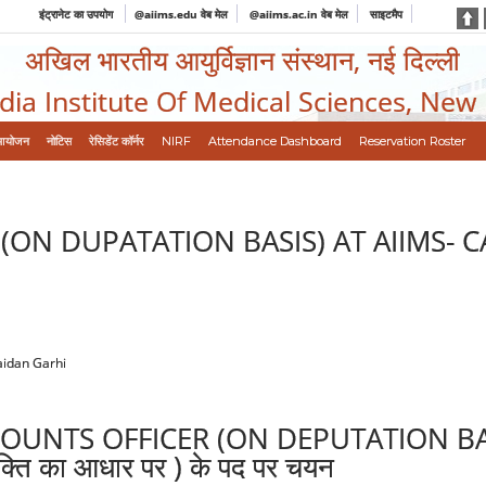
इंट्रानेट का उपयोग
@aiims.edu वेब मेल
@aiims.ac.in वेब मेल
साइटमैप
अखिल भारतीय आयुर्विज्ञान संस्थान, नई दिल्ली
ndia Institute Of Medical Sciences, New
आयोजन
नोटिस
रेसिडेंट कॉर्नर
NIRF
Attendance Dashboard
Reservation Roster
(ON DUPATATION BASIS) AT AIIMS- 
aidan Garhi
OUNTS OFFICER (ON DEPUTATION BAS
ियुक्ति का आधार पर ) के पद पर चयन