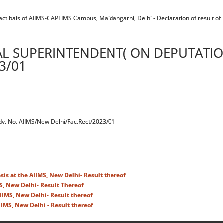
ntract bais of AIIMS-CAPFIMS Campus, Maidangarhi, Delhi - Declaration of result of
AL SUPERINTENDENT( ON DEPUTATIO
3/01
Adv. No. AIIMS/New Delhi/Fac.Rect/2023/01
sis at the AIIMS, New Delhi- Result thereof
S, New Delhi- Result Thereof
IIMS, New Delhi- Result thereof
IIMS, New Delhi - Result thereof