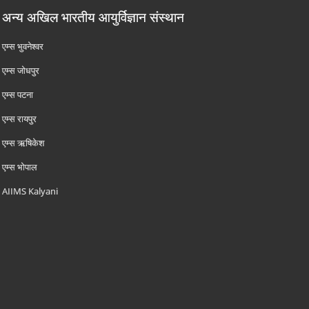
अन्य अखिल भारतीय आयुर्विज्ञान संस्थान
एम्‍स भुवनेश्वर
एम्‍स जोधपुर
एम्‍स पटना
एम्‍स रायपुर
एम्‍स ऋषिकेश
एम्‍स भोपाल
AIIMS Kalyani