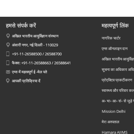
हमसे संपर्क करें
महत्वपूर्ण लिंक
अखिल भारतीय आयुर्विज्ञान संस्थान
नागरिक चार्टर
अंसारी नगर, नई दिल्ली - 110029
एम्स ऑनलाइन दान
+91-11-26588500 / 26588700
अखिल भारतीय आयुर्विज्ञ
फैक्स: +91-11-26588663 / 26588641
सूचना का अधिकार अध
एम्स में महत्वपूर्ण ई -मेल पते
प्रोएक्टिव प्रकटीकरण
आपकी प्रतिक्रिया दें
स्वास्थ्य और परिवार कल
अ॰ भा॰ आ॰ सं॰ से जुड़े
Mission Delhi
मेरा अस्पताल
Hamara AIIMS