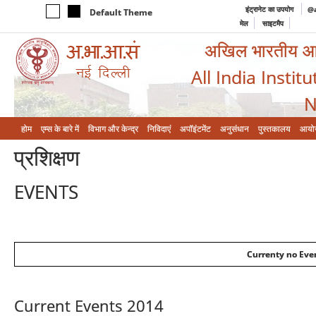
इंट्रानेट का उपयोग
@a
Default Theme
मेल
साइटमैप
अखिल भारतीय आयुर
All India Instit
N
होम
एम्‍स के बारे में
विभाग और केन्‍द्र
निविदाएं
अपॉइंटमेंट
अनुसंधान
पुस्तकालय
आयो
प्रशिक्षण
EVENTS
Currenty no Even
Current Events 2014