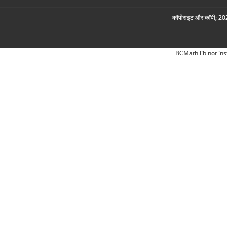
कॉपीराइट और कॉपी; 2026
BCMath lib not ins