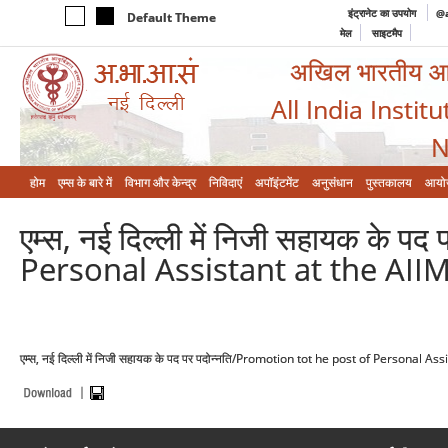
इंट्रानेट का उपयोग
@a
Default Theme
मेल
साइटमैप
अखिल भारतीय आयुर
All India Instit
N
होम
एम्‍स के बारे में
विभाग और केन्‍द्र
निविदाएं
अपॉइंटमेंट
अनुसंधान
पुस्तकालय
आयो
एम्स, नई दिल्ली में निजी सहायक के 
Personal Assistant at the AII
एम्स, नई दिल्ली में निजी सहायक के पद पर पदोन्नति/Promotion tot he post of Personal A