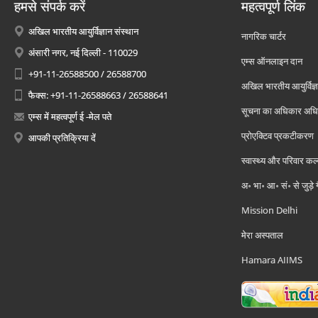
हमसे संपर्क करें
महत्वपूर्ण लिंक
अखिल भारतीय आयुर्विज्ञान संस्थान
नागरिक चार्टर
अंसारी नगर, नई दिल्ली - 110029
एम्स ऑनलाइन दान
+91-11-26588500 / 26588700
अखिल भारतीय आयुर्विज्ञ
फैक्स: +91-11-26588663 / 26588641
सूचना का अधिकार अध
एम्स में महत्वपूर्ण ई -मेल पते
प्रोएक्टिव प्रकटीकरण
आपकी प्रतिक्रिया दें
स्वास्थ्य और परिवार कल
अ॰ भा॰ आ॰ सं॰ से जुड़े
Mission Delhi
मेरा अस्पताल
Hamara AIIMS