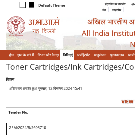
इंट्रानेट का उपयोग
@a
Default Theme
मेल
साइटमैप
अखिल भारतीय आयुर
All India Instit
N
होम
एम्‍स के बारे में
विभाग और केन्‍द्र
निविदाएं
अपॉइंटमेंट
अनुसंधान
पुस्तकालय
आयो
Toner Cartridges/Ink Cartridges/Co
विवरण
अंतिम बार अपडेट हुआ गुरुवार, 12 दिसम्बर 2024 15:41
VIEW
Tender No.
GEM/2024/B/5693710