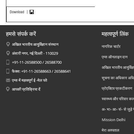
हमसे संपर्क करें
महत्वपूर्ण लिंक
अखिल भारतीय आयुर्विज्ञान संस्थान
नागरिक चार्टर
अंसारी नगर, नई दिल्ली - 110029
एम्स ऑनलाइन दान
+91-11-26588500 / 26588700
अखिल भारतीय आयुर्विज्ञ
फैक्स: +91-11-26588663 / 26588641
सूचना का अधिकार अध
एम्स में महत्वपूर्ण ई -मेल पते
प्रोएक्टिव प्रकटीकरण
आपकी प्रतिक्रिया दें
स्वास्थ्य और परिवार कल
अ॰ भा॰ आ॰ सं॰ से जुड़े
Mission Delhi
मेरा अस्पताल